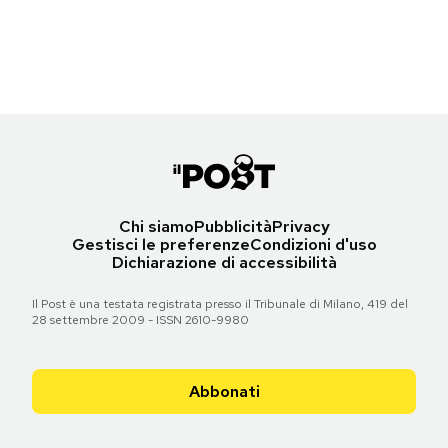
1970 Gabriele Basilico, g.c.
1970 Gabriele Basilico, g.c.
1970", © 1970 Gabriele Basilico, g.c.
© 1970 Gabriele Basilico, g.c.
Notifiche mobile
Regala il Post
Torna all'articolo
Torna all'articolo
Torna all'articolo
Torna all'articolo
Hai bisogno di aiuto?
Esci
Chi siamo
Pubblicità
Privacy
Gestisci le preferenze
Condizioni d'uso
Dichiarazione di accessibilità
Il Post è una testata registrata presso il Tribunale di Milano, 419 del
28 settembre 2009 - ISSN 2610-9980
Abbonati