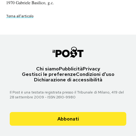
1970 Gabriele Basilico, g.c.
1970 Gabriele Basilico, g.c.
1970", © 1970 Gabriele Basilico, g.c.
© 1970 Gabriele Basilico, g.c.
Notifiche mobile
Regala il Post
Torna all'articolo
Torna all'articolo
Torna all'articolo
Torna all'articolo
Hai bisogno di aiuto?
Esci
Chi siamo
Pubblicità
Privacy
Gestisci le preferenze
Condizioni d'uso
Dichiarazione di accessibilità
Il Post è una testata registrata presso il Tribunale di Milano, 419 del
28 settembre 2009 - ISSN 2610-9980
Abbonati