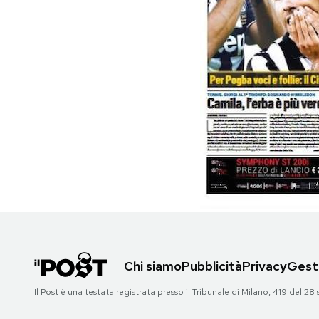
PODCAST
NEWSLETTER
I MIEI PREFERITI
SHOP
CALENDARIO
AREA PERSONALE
Chi siamo
Pubblicità
Privacy
Gesti
Il Post è una testata registrata presso il Tribunale di Milano, 419 del
Area Personale
Newsletter