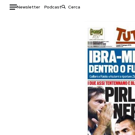
Newsletter
Podcast
Auto
HOME
Italia
Moda
Mondo
Libri
Politica
Consumismi
Tecnologia
Storie/Idee
Internet
Ok Boomer!
Scienza
Media
Cultura
Europa
Economia
Altrecose
Sport
Mondiali calcio 2026