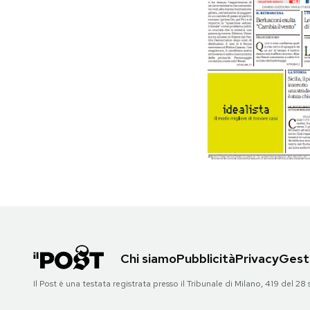
PODCAST
NEWSLETTER
I MIEI PREFERITI
SHOP
CALENDARIO
AREA PERSONALE
Chi siamo
Pubblicità
Privacy
Gesti
Il Post è una testata registrata presso il Tribunale di Milano, 419 del
Area Personale
Newsletter