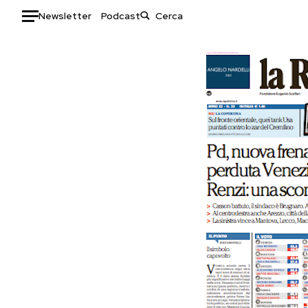
Newsletter
Podcast
Auto
HOME
Italia
Moda
Mondo
Libri
Politica
Consumismi
Tecnologia
Storie/Idee
Internet
Ok Boomer!
Scienza
Media
Cultura
Europa
Economia
Altrecose
Sport
Mondiali calcio 2026