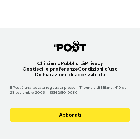
Torna all'articolo
Torna all'articolo
Torna all'articolo
Torna all'articolo
Torna all'articolo
Torna all'articolo
Notifiche mobile
Torna all'articolo
Torna all'articolo
Torna all'articolo
Torna all'articolo
Torna all'articolo
Torna all'articolo
Torna all'articolo
Regala il Post
Hai bisogno di aiuto?
Esci
Chi siamo
Pubblicità
Privacy
Gestisci le preferenze
Condizioni d'uso
Dichiarazione di accessibilità
Il Post è una testata registrata presso il Tribunale di Milano, 419 del
28 settembre 2009 - ISSN 2610-9980
Abbonati