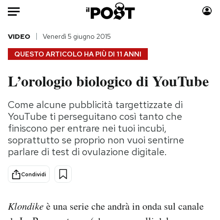
Auto
VIDEO
Venerdì 5 giugno 2015
QUESTO ARTICOLO HA PIÙ DI
11 ANNI
HOME
L’orologio biologico di YouTube
Italia
Moda
Mondo
Libri
Come alcune pubblicità targettizzate di
Politica
Consumismi
YouTube ti perseguitano così tanto che
Tecnologia
Storie/Idee
finiscono per entrare nei tuoi incubi,
soprattutto se proprio non vuoi sentirne
Internet
Ok Boomer!
parlare di test di ovulazione digitale.
Scienza
Media
Cultura
Europa
Condividi
Economia
Altrecose
Sport
Mondiali calcio 2026
Klondike
è una serie che andrà in onda sul canale