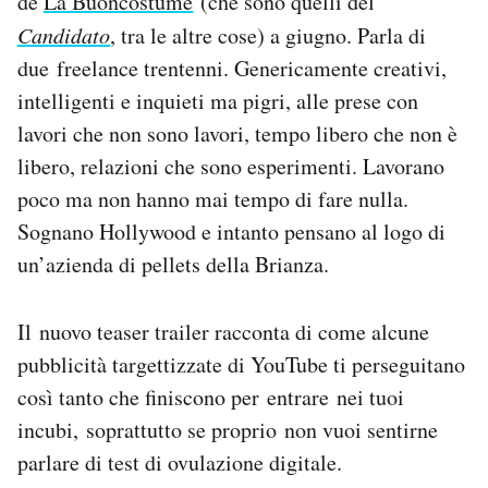
de
La Buoncostume
(che sono quelli del
Candidato
, tra le altre cose) a giugno. Parla di
PODCAST
due freelance trentenni. Genericamente creativi,
intelligenti e inquieti ma pigri, alle prese con
NEWSLETTER
lavori che non sono lavori, tempo libero che non è
libero, relazioni che sono esperimenti. Lavorano
I MIEI PREFERITI
poco ma non hanno mai tempo di fare nulla.
Sognano Hollywood e intanto pensano al logo di
SHOP
un’azienda di pellets della Brianza.
Il nuovo teaser trailer racconta di come alcune
CALENDARIO
pubblicità targettizzate di YouTube ti perseguitano
così tanto che finiscono per entrare nei tuoi
AREA PERSONALE
incubi, soprattutto se proprio non vuoi sentirne
Area Personale
parlare di test di ovulazione digitale.
Newsletter