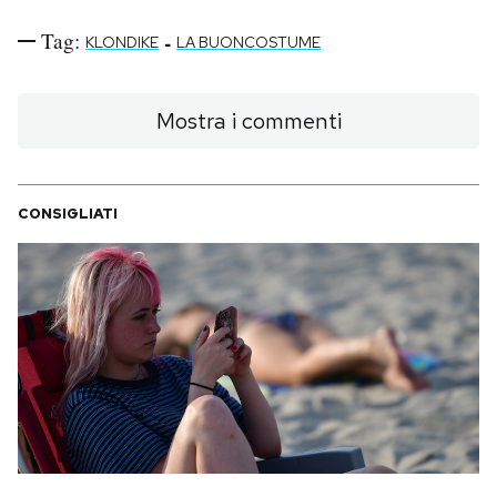
Notifiche mobile
Tag:
-
KLONDIKE
LA BUONCOSTUME
Regala il Post
Hai bisogno di aiuto?
Esci
Mostra i commenti
CONSIGLIATI