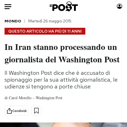
Auto
MONDO
Martedì 26 maggio 2015
QUESTO ARTICOLO HA PIÙ DI
11 ANNI
HOME
In Iran stanno processando un
Italia
Moda
giornalista del Washington Post
Mondo
Libri
Politica
Consumismi
Il Washington Post dice che è accusato di
Tecnologia
Storie/Idee
spionaggio per la sua attività giornalistica, le
Internet
Ok Boomer!
udienze si tengono a porte chiuse
Scienza
Media
Cultura
Europa
di
Carol Morello – Washington Post
Economia
Altrecose
Condividi
Sport
Mondiali calcio 2026