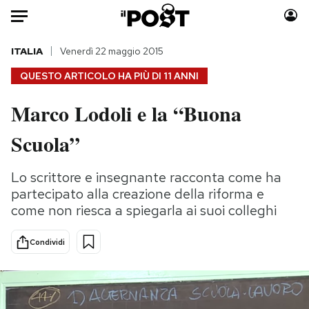
Auto
ITALIA
Venerdì 22 maggio 2015
QUESTO ARTICOLO HA PIÙ DI
11 ANNI
HOME
Marco Lodoli e la “Buona
Italia
Moda
Scuola”
Mondo
Libri
Politica
Consumismi
Lo scrittore e insegnante racconta come ha
Tecnologia
Storie/Idee
partecipato alla creazione della riforma e
Internet
Ok Boomer!
come non riesca a spiegarla ai suoi colleghi
Scienza
Media
Cultura
Europa
Condividi
Economia
Altrecose
Sport
Mondiali calcio 2026