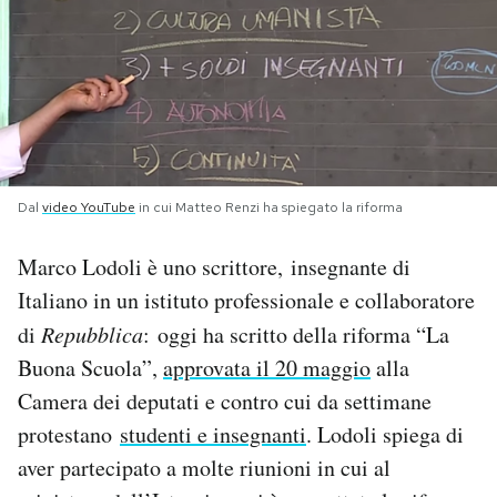
PODCAST
NEWSLETTER
I MIEI PREFERITI
Dal
video YouTube
in cui Matteo Renzi ha spiegato la riforma
Marco Lodoli è uno scrittore, insegnante di
SHOP
Italiano in un istituto professionale e collaboratore
di
Repubblica
:
oggi ha scritto della riforma “La
CALENDARIO
Buona Scuola”,
approvata il 20 maggio
alla
Camera dei deputati e contro cui da settimane
AREA PERSONALE
protestano
studenti e insegnanti
. Lodoli spiega di
Area Personale
aver partecipato a molte riunioni in cui al
Newsletter