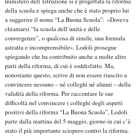
ministero dell’Istruzione si è progettata la riforma
Notifiche mobile
della scuola e spiega anche che è stato proprio lui
Regala il Post
a suggerire il nome “La Buona Scuola”: «Doveva
Hai bisogno di aiuto?
chiamarsi “la scuola dell’unità e delle
Esci
convergenze”, o qualcosa di simile, una formula
astratta e incomprensibile». Lodoli prosegue
spiegando che ha contribuito anche a molte altre
parti della riforma, di cui è soddisfatto. Ma,
nonostante questo, scrive di non essere riuscito a
convincere nessuno – né colleghi né alunni – della
validità della riforma. Per raccontare le sue
difficoltà nel convincere i colleghi degli aspetti
positivi della riforma “La Buona Scuola”, Lodoli
parte dalla mattina del 5 maggio, giorno in cui c’è
stato il più importante sciopero contro la riforma.