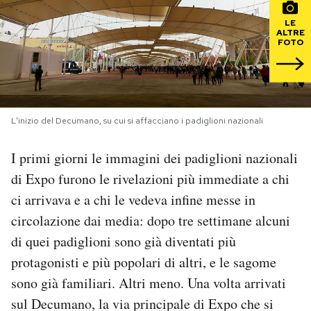
LE
PODCAST
ALTRE
FOTO
NEWSLETTER
I MIEI PREFERITI
L'inizio del Decumano, su cui si affacciano i padiglioni nazionali
I primi giorni le immagini dei padiglioni nazionali
SHOP
di Expo furono le rivelazioni più immediate a chi
ci arrivava e a chi le vedeva infine messe in
CALENDARIO
circolazione dai media: dopo tre settimane alcuni
di quei padiglioni sono già diventati più
AREA PERSONALE
protagonisti e più popolari di altri, e le sagome
sono già familiari. Altri meno. Una volta arrivati
Area Personale
sul Decumano, la via principale di Expo che si
Newsletter