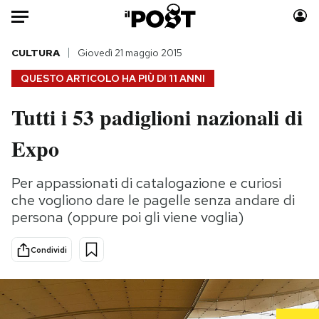
Auto
CULTURA
Giovedì 21 maggio 2015
QUESTO ARTICOLO HA PIÙ DI
11 ANNI
HOME
Tutti i 53 padiglioni nazionali di
Italia
Moda
Expo
Mondo
Libri
Politica
Consumismi
Per appassionati di catalogazione e curiosi
Tecnologia
Storie/Idee
che vogliono dare le pagelle senza andare di
Internet
Ok Boomer!
persona (oppure poi gli viene voglia)
Scienza
Media
Cultura
Europa
Condividi
Economia
Altrecose
Sport
Mondiali calcio 2026