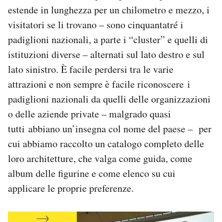
estende in lunghezza per un chilometro e mezzo, i
Notifiche mobile
Regala il Post
visitatori se li trovano – sono cinquantatré i
Hai bisogno di aiuto?
padiglioni nazionali, a parte i “cluster” e quelli di
Esci
istituzioni diverse – alternati sul lato destro e sul
lato sinistro. È facile perdersi tra le varie
attrazioni e non sempre è facile riconoscere i
padiglioni nazionali da quelli delle organizzazioni
o delle aziende private – malgrado quasi
tutti abbiano un’insegna col nome del paese – per
cui abbiamo raccolto un catalogo completo delle
loro architetture, che valga come guida, come
album delle figurine e come elenco su cui
applicare le proprie preferenze.