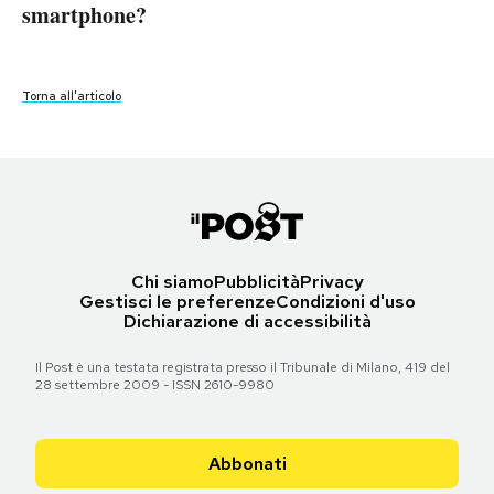
smartphone?
smartphone?
smartphone?
smartphone?
smartphone?
smartphone?
smartphone?
smartphone?
smartphone?
smartphone?
PODCAST
Torna all'articolo
Torna all'articolo
Torna all'articolo
Torna all'articolo
Torna all'articolo
Torna all'articolo
Torna all'articolo
Torna all'articolo
Torna all'articolo
Torna all'articolo
NEWSLETTER
I MIEI PREFERITI
SHOP
Chi siamo
Pubblicità
Privacy
Gestisci le preferenze
Condizioni d'uso
Dichiarazione di accessibilità
CALENDARIO
Il Post è una testata registrata presso il Tribunale di Milano, 419 del
28 settembre 2009 - ISSN 2610-9980
AREA PERSONALE
Area Personale
Abbonati
Newsletter