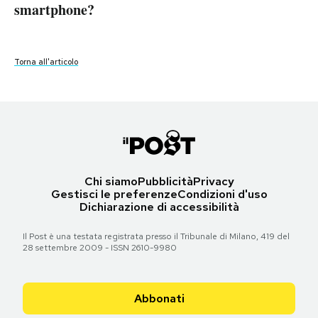
smartphone?
smartphone?
smartphone?
smartphone?
smartphone?
smartphone?
smartphone?
smartphone?
smartphone?
smartphone?
PODCAST
Torna all'articolo
Torna all'articolo
Torna all'articolo
Torna all'articolo
Torna all'articolo
Torna all'articolo
Torna all'articolo
Torna all'articolo
Torna all'articolo
Torna all'articolo
NEWSLETTER
I MIEI PREFERITI
SHOP
Chi siamo
Pubblicità
Privacy
Gestisci le preferenze
Condizioni d'uso
Dichiarazione di accessibilità
CALENDARIO
Il Post è una testata registrata presso il Tribunale di Milano, 419 del
28 settembre 2009 - ISSN 2610-9980
AREA PERSONALE
Area Personale
Abbonati
Newsletter