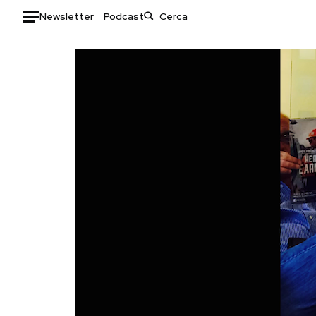
Newsletter
Podcast
Auto
HOME
Italia
Moda
Mondo
Libri
Politica
Consumismi
Tecnologia
Storie/Idee
Internet
Ok Boomer!
Scienza
Media
Cultura
Europa
Economia
Altrecose
Sport
Mondiali calcio 2026