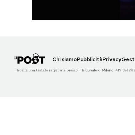
PODCAST
NEWSLETTER
I MIEI PREFERITI
Chi siamo
Pubblicità
Privacy
Gesti
Il Post è una testata registrata presso il Tribunale di Milano, 419 del
SHOP
CALENDARIO
AREA PERSONALE
Area Personale
Newsletter