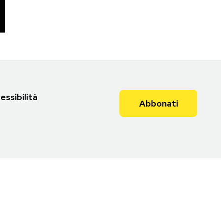
essibilità
Abbonati