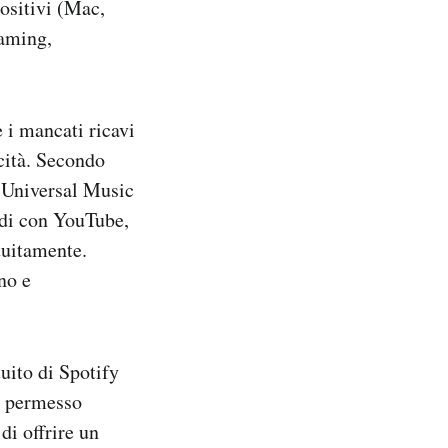
positivi (Mac,
eaming,
 i mancati ricavi
icità. Secondo
 Universal Music
rdi con YouTube,
tuitamente.
no e
uito di Spotify
o permesso
di offrire un