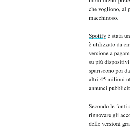
molti utenti pref
che vogliono, al
macchinoso.
Spotify
è stata un
è utilizzato da ci
versione a pagame
su più dispositivi
spariscono poi da
altri 45 milioni u
annunci pubblicit
Secondo le fonti 
rinnovare gli acco
delle versioni gr