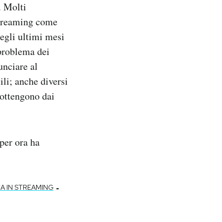
. Molti
 streaming come
egli ultimi mesi
 problema dei
unciare al
ili; anche diversi
 ottengono dai
per ora ha
-
A IN STREAMING