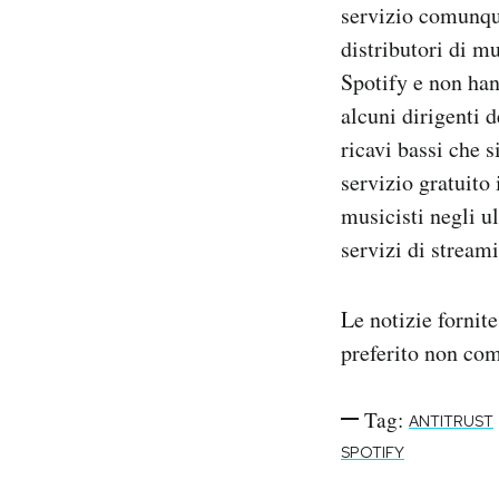
servizio comunque
distributori di m
Spotify e non han
alcuni dirigenti 
ricavi bassi che s
servizio gratuito
musicisti negli u
servizi di stream
Le notizie fornit
preferito non co
Tag:
ANTITRUST
SPOTIFY