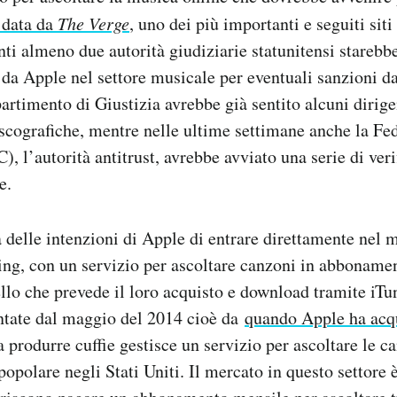
a data da
The Verge
, uno dei più importanti e seguiti siti
nti almeno due autorità giudiziarie statunitensi starebb
 da Apple nel settore musicale per eventuali sanzioni d
partimento di Giustizia avrebbe già sentito alcuni dirige
iscografiche, mentre nelle ultime settimane anche la Fe
 l’autorità antitrust, avrebbe avviato una serie di veri
e.
 delle intenzioni di Apple di entrare direttamente nel 
ng, con un servizio per ascoltare canzoni in abbonamen
llo che prevede il loro acquisto e download tramite iTun
tate dal maggio del 2014 cioè da
quando Apple ha acqu
a produrre cuffie gestisce un servizio per ascoltare le c
opolare negli Stati Uniti. Il mercato in questo settore è