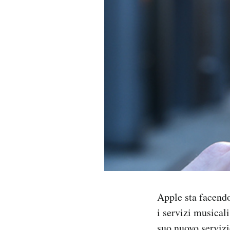
PODCAST
NEWSLETTER
I MIEI PREFERITI
SHOP
CALENDARIO
AREA PERSONALE
Apple sta facendo
i servizi musical
Area Personale
Newsletter
suo nuovo servizi