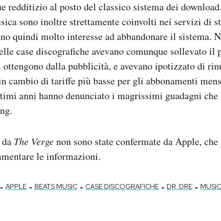
 redditizio al posto del classico sistema dei download
usica sono inoltre strettamente coinvolti nei servizi di
no quindi molto interesse ad abbandonare il sistema. N
delle case discografiche avevano comunque sollevato il
i ottengono dalla pubblicità, e avevano ipotizzato di rin
 in cambio di tariffe più basse per gli abbonamenti mens
ltimi anni hanno denunciato i magrissimi guadagni che
ing.
e da
The Verge
non sono state confermate da Apple, che 
mmentare le informazioni.
-
-
-
-
-
APPLE
BEATS MUSIC
CASE DISCOGRAFICHE
DR. DRE
MUSIC