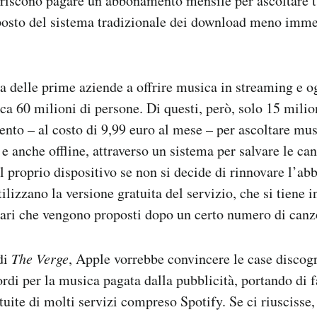
eriscono pagare un abbonamento mensile per ascoltare t
 posto del sistema tradizionale dei download meno imme
a delle prime aziende a offrire musica in streaming e og
rca 60 milioni di persone. Di questi, però, solo 15 milio
nto – al costo di 9,99 euro al mese – per ascoltare mus
 e anche offline, attraverso un sistema per salvare le ca
l proprio dispositivo se non si decide di rinnovare l’a
tilizzano la versione gratuita del servizio, che si tiene i
ari che vengono proposti dopo un certo numero di canzo
di
The Verge
, Apple vorrebbe convincere le case discog
rdi per la musica pagata dalla pubblicità, portando di fa
atuite di molti servizi compreso Spotify. Se ci riuscisse