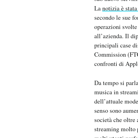
Notifiche mobile
La
notizia è stat
Regala il Post
secondo le sue fo
Hai bisogno di aiuto?
operazioni svolte
Esci
all’azienda. Il di
principali case d
Commission (FTC),
confronti di Appl
Da tempo si parla
musica in streami
dell’attuale mode
senso sono aumen
società che oltre 
streaming molto p