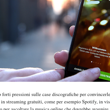
 forti pressioni sulle case discografiche per convincer
i in streaming gratuiti, come per esempio Spotify, in vis
o per ascoltare la musica online che dovrebbe avvenire 