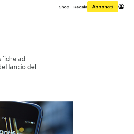
Abbonati
Shop
Regala
afiche ad
del lancio del