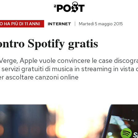
 HA PIÙ DI
11 ANNI
INTERNET
Martedì 5 maggio 2015
ntro Spotify gratis
erge, Apple vuole convincere le case discogr
ervizi gratuiti di musica in streaming in vista 
r ascoltare canzoni online