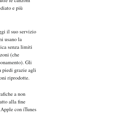
utte le canzoni
diato e più
gi il suo servizio
ni usano la
ica senza limiti
nzoni (che
bbonamento). Gli
n piedi grazie agli
ni riprodotte.
rafiche a non
tto alla fine
, Apple con iTunes