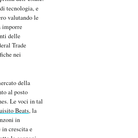
 di tecnologia, e
ero valutando le
a imporre
nti delle
deral Trade
fiche nei
mercato della
to al posto
es. Le voci in tal
isito Beats
, la
anzoni in
 in crescita e