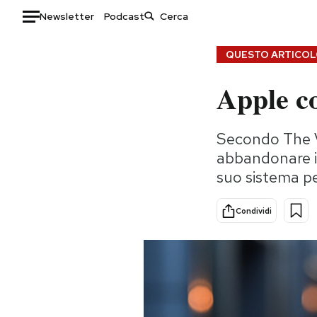
Newsletter
Podcast
Auto
QUESTO ARTICOLO
Apple co
HOME
Italia
Moda
Secondo The V
Mondo
Libri
abbandonare i s
Politica
Consumismi
suo sistema pe
Tecnologia
Storie/Idee
Internet
Ok Boomer!
Condividi
Scienza
Media
Cultura
Europa
Economia
Altrecose
Sport
Mondiali calcio 2026