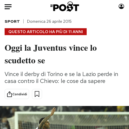
Auto
SPORT
Domenica 26 aprile 2015
QUESTO ARTICOLO HA PIÙ DI
11 ANNI
HOME
Oggi la Juventus vince lo
Italia
Moda
scudetto se
Mondo
Libri
Politica
Consumismi
Vince il derby di Torino e se la Lazio perde in
Tecnologia
Storie/Idee
casa contro il Chievo: le cose da sapere
Internet
Ok Boomer!
Scienza
Media
Condividi
Cultura
Europa
Economia
Altrecose
Sport
Mondiali calcio 2026