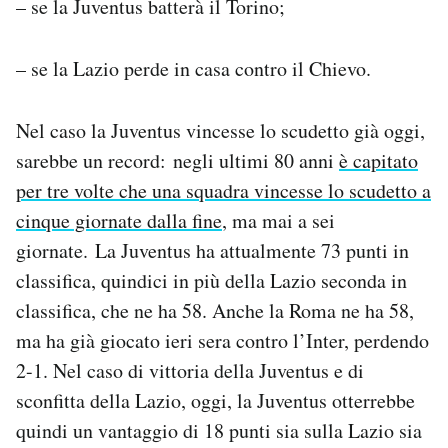
– se la Juventus batterà il Torino;
Notifiche mobile
Regala il Post
– se la Lazio perde in casa contro il Chievo.
Hai bisogno di aiuto?
Esci
Nel caso la Juventus vincesse lo scudetto già oggi,
sarebbe un record: negli ultimi 80 anni
è capitato
per tre volte che una squadra vincesse lo scudetto a
cinque giornate dalla fine
, ma mai a sei
giornate. La Juventus ha attualmente 73 punti in
classifica, quindici in più della Lazio seconda in
classifica, che ne ha 58. Anche la Roma ne ha 58,
ma ha già giocato ieri sera contro l’Inter, perdendo
2-1. Nel caso di vittoria della Juventus e di
sconfitta della Lazio, oggi, la Juventus otterrebbe
quindi un vantaggio di 18 punti sia sulla Lazio sia