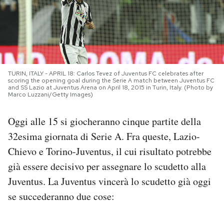
PODCAST
NEWSLETTER
TURIN, ITALY - APRIL 18: Carlos Tevez of Juventus FC celebrates after
scoring the opening goal during the Serie A match between Juventus FC
I MIEI PREFERITI
and SS Lazio at Juventus Arena on April 18, 2015 in Turin, Italy. (Photo by
Marco Luzzani/Getty Images)
SHOP
Oggi alle 15 si giocheranno cinque partite della
32esima giornata di Serie A. Fra queste, Lazio-
Chievo e Torino-Juventus, il cui risultato potrebbe
CALENDARIO
già essere decisivo per assegnare lo scudetto alla
Juventus. La Juventus vincerà lo scudetto già oggi
AREA PERSONALE
se succederanno due cose:
Area Personale
Newsletter