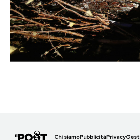
PODCAST
NEWSLETTER
I MIEI PREFERITI
SHOP
CALENDARIO
AREA PERSONALE
Area Personale
Chi siamo
Pubblicità
Privacy
Gesti
Newsletter