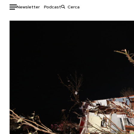
Newsletter
Podcast
Auto
HOME
Italia
Moda
Mondo
Libri
Politica
Consumismi
Tecnologia
Storie/Idee
Internet
Ok Boomer!
Scienza
Media
Cultura
Europa
Economia
Altrecose
Sport
Mondiali calcio 2026