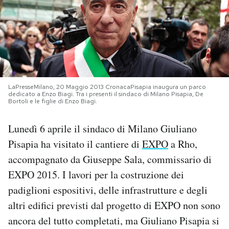
PODCAST
NEWSLETTER
LaPresseMilano, 20 Maggio 2013 CronacaPisapia inaugura un parco
I MIEI PREFERITI
dedicato a Enzo Biagi. Tra i presenti il sindaco di Milano Pisapia, De
Bortoli e le figlie di Enzo Biagi.
SHOP
Lunedì 6 aprile il sindaco di Milano Giuliano
Pisapia ha visitato il cantiere di
EXPO
a Rho,
CALENDARIO
accompagnato da Giuseppe Sala, commissario di
EXPO 2015. I lavori per la costruzione dei
padiglioni espositivi, delle infrastrutture e degli
AREA PERSONALE
altri edifici previsti dal progetto di EXPO non sono
Area Personale
ancora del tutto completati, ma Giuliano Pisapia si
Newsletter