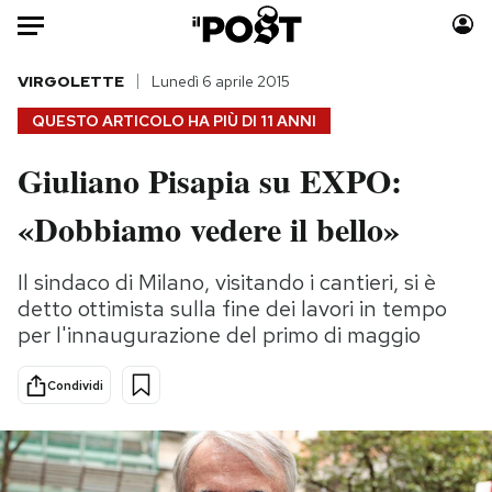
Auto
VIRGOLETTE
Lunedì 6 aprile 2015
QUESTO ARTICOLO HA PIÙ DI
11 ANNI
HOME
Giuliano Pisapia su EXPO:
Italia
Moda
«Dobbiamo vedere il bello»
Mondo
Libri
Politica
Consumismi
Il sindaco di Milano, visitando i cantieri, si è
Tecnologia
Storie/Idee
detto ottimista sulla fine dei lavori in tempo
Internet
Ok Boomer!
per l'innaugurazione del primo di maggio
Scienza
Media
Cultura
Europa
Condividi
Economia
Altrecose
Sport
Mondiali calcio 2026