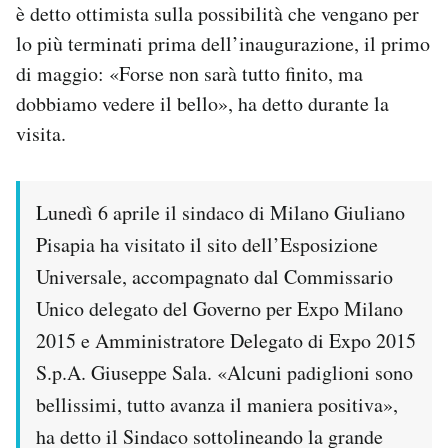
è detto ottimista sulla possibilità che vengano per
Notifiche mobile
lo più terminati prima dell’inaugurazione, il primo
Regala il Post
Hai bisogno di aiuto?
di maggio: «Forse non sarà tutto finito, ma
Esci
dobbiamo vedere il bello», ha detto durante la
visita.
Lunedì 6 aprile il sindaco di Milano Giuliano
Pisapia ha visitato il sito dell’Esposizione
Universale, accompagnato dal Commissario
Unico delegato del Governo per Expo Milano
2015 e Amministratore Delegato di Expo 2015
S.p.A. Giuseppe Sala. «Alcuni padiglioni sono
bellissimi, tutto avanza il maniera positiva»,
ha detto il Sindaco sottolineando la grande