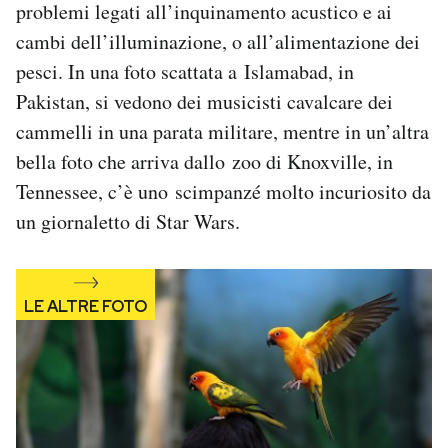
problemi legati all’inquinamento acustico e ai
Notifiche mobile
cambi dell’illuminazione, o all’alimentazione dei
Regala il Post
pesci. In una foto scattata a Islamabad, in
Hai bisogno di aiuto?
Esci
Pakistan, si vedono dei musicisti cavalcare dei
cammelli in una parata militare, mentre in un’altra
bella foto che arriva dallo zoo di Knoxville, in
Tennessee, c’è uno scimpanzé molto incuriosito da
un giornaletto di Star Wars.