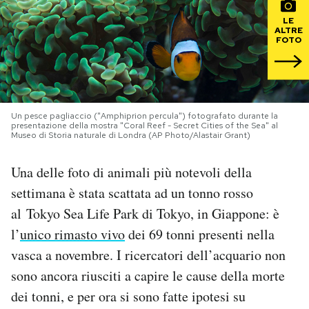
LE
PODCAST
ALTRE
FOTO
NEWSLETTER
Un pesce pagliaccio ("Amphiprion percula") fotografato durante la
I MIEI PREFERITI
presentazione della mostra "Coral Reef - Secret Cities of the Sea" al
Museo di Storia naturale di Londra (AP Photo/Alastair Grant)
SHOP
Una delle foto di animali più notevoli della
settimana è stata scattata ad un tonno rosso
CALENDARIO
al Tokyo Sea Life Park di Tokyo, in Giappone: è
l’
unico rimasto vivo
dei 69 tonni presenti nella
vasca a novembre. I ricercatori dell’acquario non
AREA PERSONALE
sono ancora riusciti a capire le cause della morte
Area Personale
dei tonni, e per ora si sono fatte ipotesi su
Newsletter