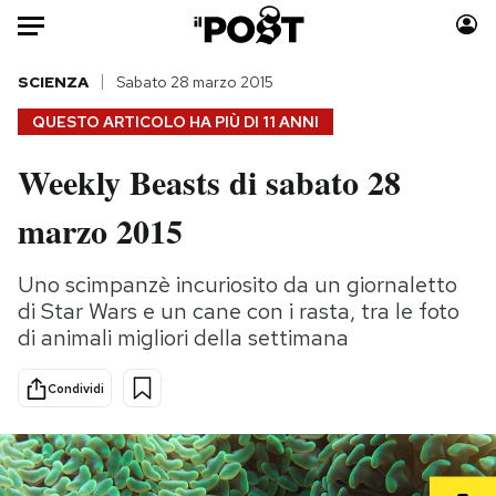
Auto
SCIENZA
Sabato 28 marzo 2015
QUESTO ARTICOLO HA PIÙ DI
11 ANNI
HOME
Weekly Beasts di sabato 28
Italia
Moda
marzo 2015
Mondo
Libri
Politica
Consumismi
Uno scimpanzè incuriosito da un giornaletto
Tecnologia
Storie/Idee
di Star Wars e un cane con i rasta, tra le foto
Internet
Ok Boomer!
di animali migliori della settimana
Scienza
Media
Cultura
Europa
Condividi
Economia
Altrecose
Sport
Mondiali calcio 2026