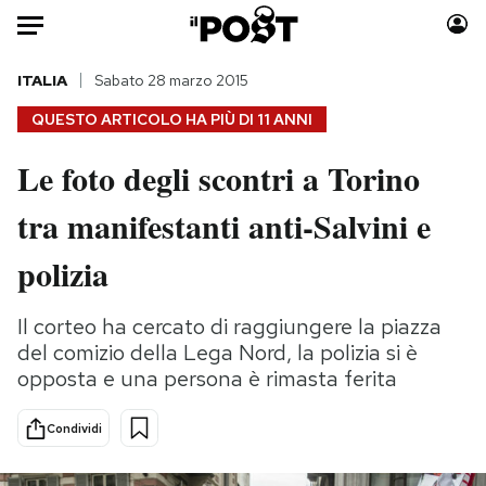
Auto
ITALIA
Sabato 28 marzo 2015
QUESTO ARTICOLO HA PIÙ DI
11 ANNI
HOME
Le foto degli scontri a Torino
Italia
Moda
tra manifestanti anti-Salvini e
Mondo
Libri
Politica
Consumismi
polizia
Tecnologia
Storie/Idee
Internet
Ok Boomer!
Il corteo ha cercato di raggiungere la piazza
Scienza
Media
del comizio della Lega Nord, la polizia si è
Cultura
Europa
opposta e una persona è rimasta ferita
Economia
Altrecose
Condividi
Sport
Mondiali calcio 2026