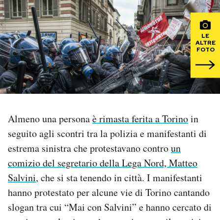
PODCAST
LE
ALTRE
FOTO
NEWSLETTER
I MIEI PREFERITI
Almeno una persona
è rimasta ferita a Torino
in
SHOP
seguito agli scontri tra la polizia e manifestanti di
estrema sinistra che protestavano contro
un
CALENDARIO
comizio del segretario della Lega Nord, Matteo
Salvini
, che si sta tenendo in città. I manifestanti
AREA PERSONALE
hanno protestato per alcune vie di Torino cantando
Area Personale
slogan tra cui “Mai con Salvini” e hanno cercato di
Newsletter