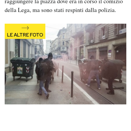
raggiungere la piazza dove era in corso il comizio
Notifiche mobile
della Lega, ma sono stati respinti dalla polizia.
Regala il Post
Hai bisogno di aiuto?
Esci