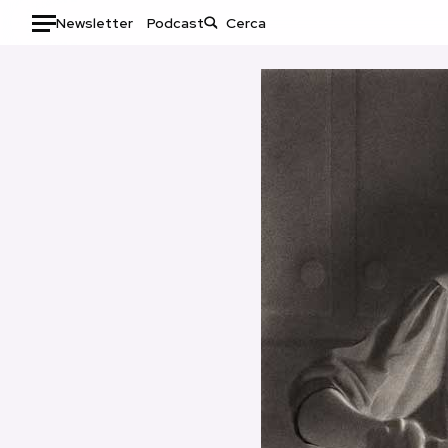
Newsletter
Podcast
Auto
HOME
Italia
Moda
Mondo
Libri
Politica
Consumismi
Tecnologia
Storie/Idee
Internet
Ok Boomer!
Scienza
Media
Cultura
Europa
Economia
Altrecose
Sport
Mondiali calcio 2026