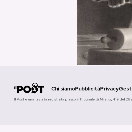
PODCAST
NEWSLETTER
I MIEI PREFERITI
SHOP
Chi siamo
Pubblicità
Privacy
Gesti
CALENDARIO
Il Post è una testata registrata presso il Tribunale di Milano, 419 del
AREA PERSONALE
Area Personale
Newsletter