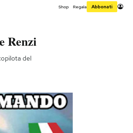
Abbonati
Shop
Regala
 e Renzi
copilota del