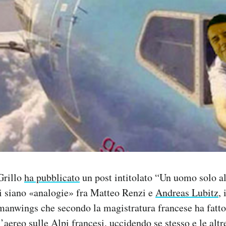
Grillo
ha pubblicato
un post intitolato “Un uomo solo 
i siano «analogie» fra Matteo Renzi e
Andreas Lubitz
, 
anwings che secondo la magistratura francese ha fatto
’aereo sulle Alpi francesi, uccidendo se stesso e le alt