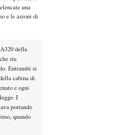
 elencate una
o e le azioni di
s A320 della
che sta
ndo. Entrambi si
della cabina di
Senato e ogni
legge. I
stava portando
ltimo, quando