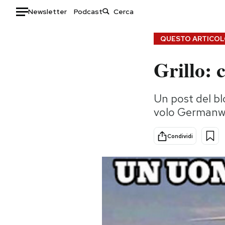
Newsletter
Podcast
Auto
QUESTO ARTICOLO
Grillo: 
HOME
Italia
Moda
Un post del blo
Mondo
Libri
volo Germanwi
Politica
Consumismi
Tecnologia
Storie/Idee
Condividi
Internet
Ok Boomer!
Scienza
Media
Cultura
Europa
Economia
Altrecose
Sport
Mondiali calcio 2026