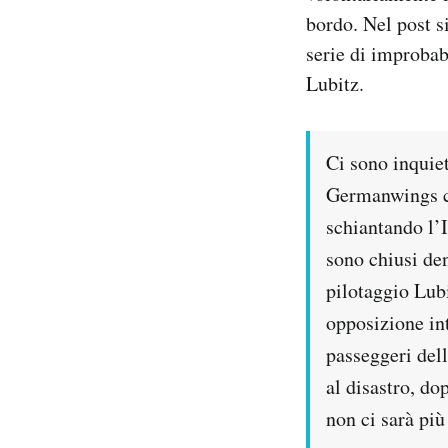
Notifiche mobile
bordo. Nel post s
Regala il Post
serie di improbab
Hai bisogno di aiuto?
Lubitz.
Esci
Ci sono inquiet
Germanwings ch
schiantando l’I
sono chiusi den
pilotaggio Lubi
opposizione int
passeggeri dell
al disastro, do
non ci sarà più