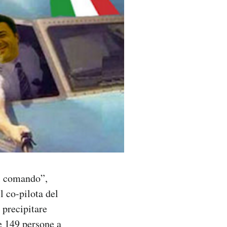
al comando”,
il co-pilota del
 precipitare
re 149 persone a