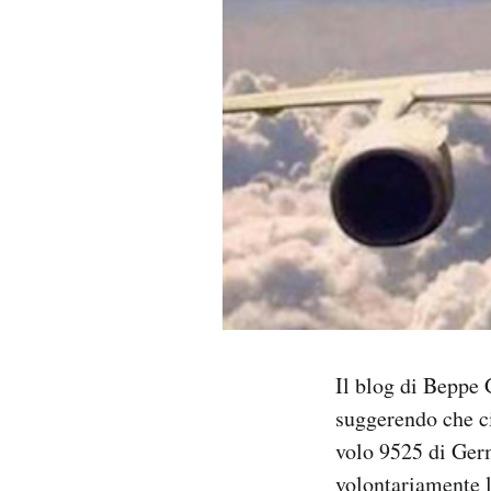
PODCAST
NEWSLETTER
I MIEI PREFERITI
SHOP
CALENDARIO
Il blog di Beppe 
AREA PERSONALE
suggerendo che c
volo 9525 di Germ
Area Personale
volontariamente l
Newsletter