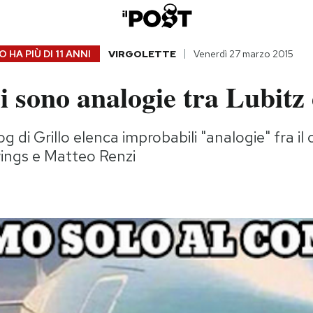
 HA PIÙ DI
11 ANNI
VIRGOLETTE
Venerdì 27 marzo 2015
ci sono analogie tra Lubitz
g di Grillo elenca improbabili "analogie" fra il 
ngs e Matteo Renzi