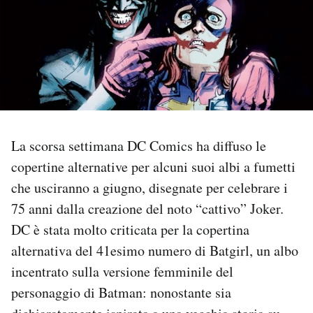
PODCAST
NEWSLETTER
I MIEI PREFERITI
La scorsa settimana DC Comics ha diffuso le
copertine alternative per alcuni suoi albi a fumetti
SHOP
che usciranno a giugno, disegnate per celebrare i
75 anni dalla creazione del noto “cattivo” Joker.
CALENDARIO
DC è stata molto criticata per la copertina
alternativa del 41esimo numero di Batgirl, un albo
AREA PERSONALE
incentrato sulla versione femminile del
Area Personale
personaggio di Batman: nonostante sia
Newsletter