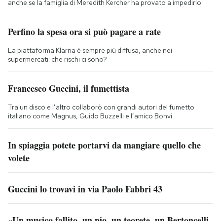
anche se la famiglia di Meredith Kercher ha provato a impedirlo
Perfino la spesa ora si può pagare a rate
La piattaforma Klarna è sempre più diffusa, anche nei
supermercati: che rischi ci sono?
Francesco Guccini, il fumettista
Tra un disco e l’altro collaborò con grandi autori del fumetto
italiano come Magnus, Guido Buzzelli e l’amico Bonvi
In spiaggia potete portarvi da mangiare quello che
volete
Guccini lo trovavi in via Paolo Fabbri 43
«Un musico fallito, un pio, un teorete, un Bertoncelli