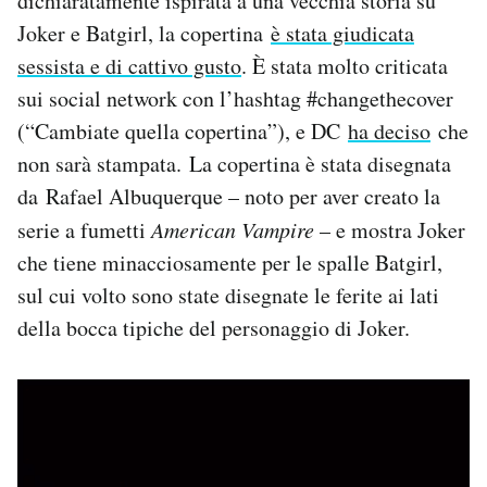
dichiaratamente ispirata a una vecchia storia su
Notifiche mobile
Joker e Batgirl, la copertina
è stata giudicata
Regala il Post
sessista e di cattivo gusto
. È stata molto criticata
Hai bisogno di aiuto?
sui social network con l’hashtag #changethecover
Esci
(“Cambiate quella copertina”), e DC
ha deciso
che
non sarà stampata. La copertina è stata disegnata
da Rafael Albuquerque – noto per aver creato la
serie a fumetti
American Vampire
– e mostra Joker
che tiene minacciosamente per le spalle Batgirl,
sul cui volto sono state disegnate le ferite ai lati
della bocca tipiche del personaggio di Joker.