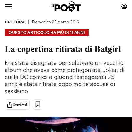
Auto
CULTURA
Domenica 22 marzo 2015
QUESTO ARTICOLO HA PIÙ DI
11 ANNI
HOME
La copertina ritirata di Batgirl
Italia
Moda
Mondo
Libri
Era stata disegnata per celebrare un vecchio
Politica
Consumismi
album che aveva come protagonista Joker, di
Tecnologia
Storie/Idee
cui la DC comics a giugno festeggerà i 75
anni: è stata ritirata dopo molte accuse di
Internet
Ok Boomer!
sessismo
Scienza
Media
Cultura
Europa
Condividi
Economia
Altrecose
Sport
Mondiali calcio 2026