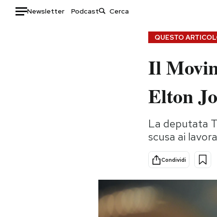
Newsletter
Podcast
Auto
QUESTO ARTICOLO
Il Movim
HOME
Italia
Moda
Elton J
Mondo
Libri
Politica
Consumismi
La deputata Tiz
Tecnologia
Storie/Idee
scusa ai lavor
Internet
Ok Boomer!
Scienza
Media
Condividi
Cultura
Europa
Economia
Altrecose
Sport
Mondiali calcio 2026