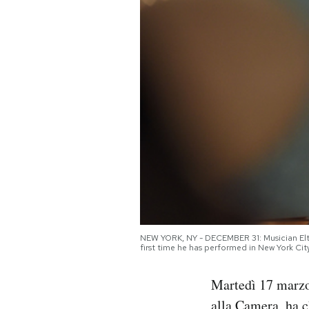
PODCAST
NEWSLETTER
I MIEI PREFERITI
SHOP
CALENDARIO
NEW YORK, NY - DECEMBER 31: Musician Elto
first time he has performed in New York Ci
AREA PERSONALE
Martedì 17 marzo 
Area Personale
Newsletter
alla Camera, ha c