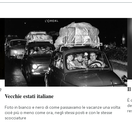
e
Il
Vecchie estati italiane
È 
de
Foto in bianco e nero di come passavamo le vacanze una volta:
re
cioè più o meno come ora, negli stessi posti e con le stesse
scocciature