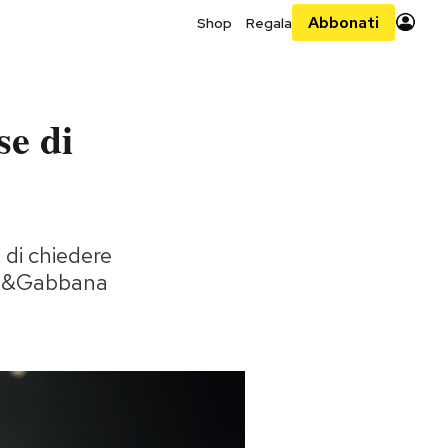
Abbonati
Shop
Regala
se di
 di chiedere
olce&Gabbana