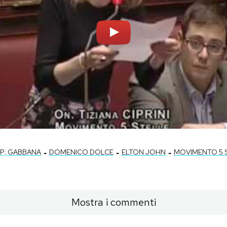
-
-
-
P; GABBANA
DOMENICO DOLCE
ELTON JOHN
MOVIMENTO 5 
Mostra i commenti