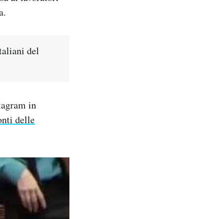
a.
taliani del
stagram in
nti delle