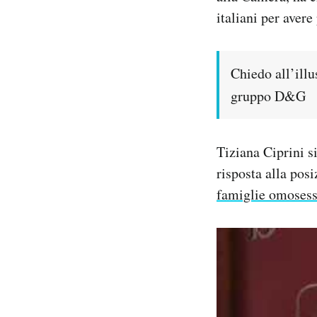
Notifiche mobile
italiani per aver
Regala il Post
Hai bisogno di aiuto?
Esci
Chiedo all’illu
gruppo D&G
Tiziana Ciprini s
risposta alla po
famiglie omosess