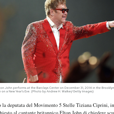
n John performs at the Barclays Center on December 31, 2014 in the Brooklyn 
ty on a New Year's Eve. (Photo by Andrew H. Walker/Getty Images)
la deputata del Movimento 5 Stelle Tiziana Ciprini, in
hiesto al cantante britannico Elton John di chiedere scu