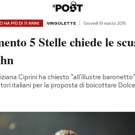
 HA PIÙ DI
11 ANNI
VIRGOLETTE
Giovedì 19 marzo 2015
ento 5 Stelle chiede le scu
ohn
iana Ciprini ha chiesto "all'illustre baronetto"
atori italiani per la proposta di boicottare D