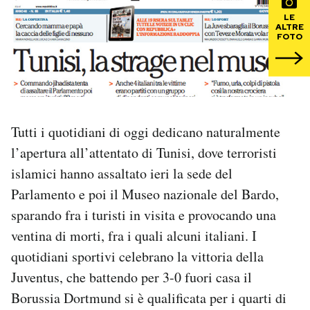
LE
ALTRE
PODCAST
FOTO
NEWSLETTER
I MIEI PREFERITI
Tutti i quotidiani di oggi dedicano naturalmente
l’apertura all’attentato di Tunisi, dove terroristi
SHOP
islamici hanno assaltato ieri la sede del
Parlamento e poi il Museo nazionale del Bardo,
CALENDARIO
sparando fra i turisti in visita e provocando una
ventina di morti, fra i quali alcuni italiani. I
quotidiani sportivi celebrano la vittoria della
AREA PERSONALE
Juventus, che battendo per 3-0 fuori casa il
Area Personale
Borussia Dortmund si è qualificata per i quarti di
Newsletter