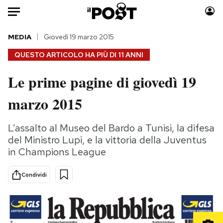
Auto
MEDIA
Giovedì 19 marzo 2015
QUESTO ARTICOLO HA PIÙ DI
11 ANNI
HOME
Le prime pagine di giovedì 19
Italia
Moda
marzo 2015
Mondo
Libri
Politica
Consumismi
L’assalto al Museo del Bardo a Tunisi, la difesa
Tecnologia
Storie/Idee
del Ministro Lupi, e la vittoria della Juventus
Internet
Ok Boomer!
in Champions League
Scienza
Media
Cultura
Europa
Condividi
Economia
Altrecose
Sport
Mondiali calcio 2026