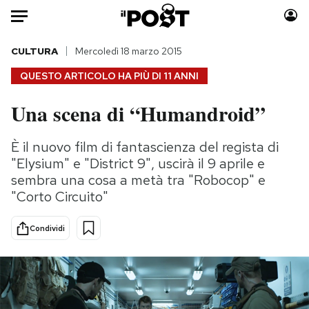
Auto
CULTURA
Mercoledì 18 marzo 2015
QUESTO ARTICOLO HA PIÙ DI
11 ANNI
HOME
Una scena di “Humandroid”
Italia
Moda
Mondo
Libri
È il nuovo film di fantascienza del regista di
Politica
Consumismi
"Elysium" e "District 9", uscirà il 9 aprile e
Tecnologia
Storie/Idee
sembra una cosa a metà tra "Robocop" e
"Corto Circuito"
Internet
Ok Boomer!
Scienza
Media
Condividi
Cultura
Europa
Economia
Altrecose
Sport
Mondiali calcio 2026