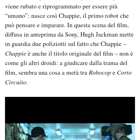
viene rubato e riprogrammato per essere più
Notifiche mobile
Regala il Post
“umano”: nasce così Chappie, il primo robot che
Hai bisogno di aiuto?
può pensare e imparare. In questa scena del film,
Esci
diffusa in anteprima da Sony, Hugh Jackman mette
in guardia due poliziotti sul fatto che Chappie –
Chappie
è anche il titolo originale del film – non è
come gli altri droidi: a giudicare dalla trama del
film, sembra una cosa a metà tra
Robocop
e
Corto
Circuito
.