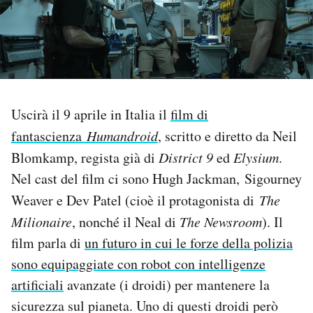
PODCAST
NEWSLETTER
Uscirà il 9 aprile in Italia il
film di
I MIEI PREFERITI
fantascienza
Humandroid
,
scritto e diretto da Neil
Blomkamp, regista già di
District 9
ed
Elysium
.
SHOP
Nel cast del film ci sono Hugh Jackman, Sigourney
Weaver e Dev Patel (cioè il protagonista di
The
CALENDARIO
Milionaire
, nonché il Neal di
The Newsroom
). Il
film parla di
un futuro in cui le forze della polizia
AREA PERSONALE
sono equipaggiate con robot con intelligenze
artificiali
avanzate (i droidi) per mantenere la
Area Personale
sicurezza sul pianeta. Uno di questi droidi però
Newsletter