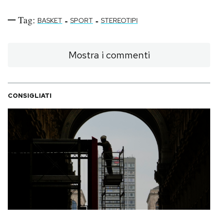
Notifiche mobile
Tag:
-
-
Regala il Post
BASKET
SPORT
STEREOTIPI
Hai bisogno di aiuto?
Esci
Mostra i commenti
CONSIGLIATI