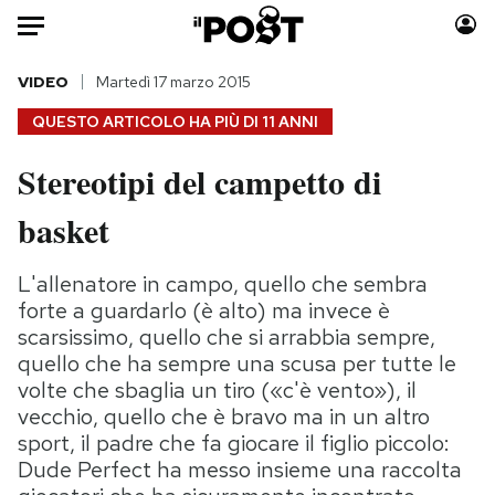
Auto
VIDEO
Martedì 17 marzo 2015
QUESTO ARTICOLO HA PIÙ DI
11 ANNI
HOME
Stereotipi del campetto di
Italia
Moda
basket
Mondo
Libri
Politica
Consumismi
L'allenatore in campo, quello che sembra
Tecnologia
Storie/Idee
forte a guardarlo (è alto) ma invece è
Internet
Ok Boomer!
scarsissimo, quello che si arrabbia sempre,
Scienza
Media
quello che ha sempre una scusa per tutte le
Cultura
Europa
volte che sbaglia un tiro («c'è vento»), il
Economia
Altrecose
vecchio, quello che è bravo ma in un altro
sport, il padre che fa giocare il figlio piccolo:
Sport
Mondiali calcio 2026
Dude Perfect ha messo insieme una raccolta