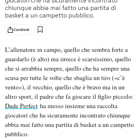
giocatori che ha sicuramente incontrato
chiunque abbia mai fatto una partita di
PODCAST
basket a un campetto pubblico.
Condividi
NEWSLETTER
L’allenatore in campo, quello che sembra forte a
I MIEI PREFERITI
guardarlo (è alto) ma invece è scarsissimo, quello
che si arrabbia sempre, quello che ha sempre una
SHOP
scusa per tutte le volte che sbaglia un tiro («c’è
vento»), il vecchio, quello che è bravo ma in un
CALENDARIO
altro sport, il padre che fa giocare il figlio piccolo:
Dude Perfect
ha messo insieme una raccolta
giocatori che ha sicuramente incontrato chiunque
AREA PERSONALE
abbia mai fatto una partita di basket a un campetto
Area Personale
pubblico.
Newsletter