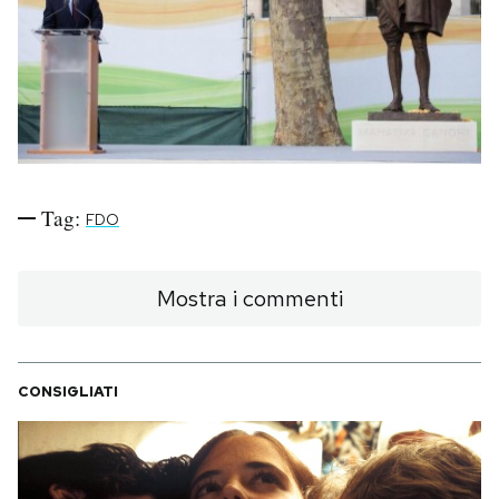
PODCAST
NEWSLETTER
I MIEI PREFERITI
Tag:
FDO
SHOP
Mostra i commenti
CALENDARIO
CONSIGLIATI
AREA PERSONALE
Area Personale
Newsletter