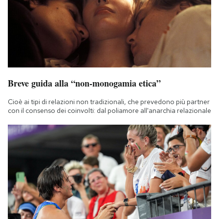
Notifiche mobile
Regala il Post
Hai bisogno di aiuto?
Esci
Breve guida alla “non-monogamia etica”
Cioè ai tipi di relazioni non tradizionali, che prevedono più partner
con il consenso dei coinvolti: dal poliamore all'anarchia relazionale