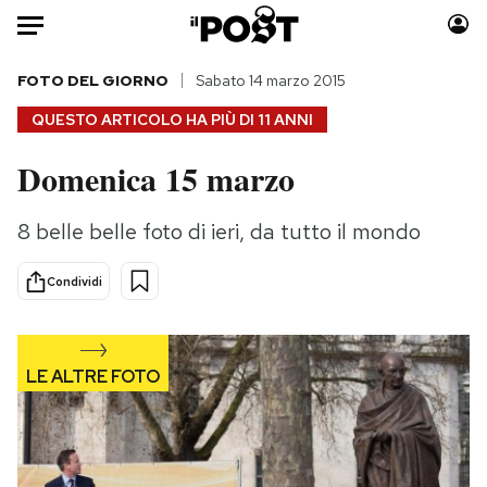
Auto
FOTO DEL GIORNO
Sabato 14 marzo 2015
QUESTO ARTICOLO HA PIÙ DI
11 ANNI
HOME
Domenica 15 marzo
Italia
Moda
Mondo
Libri
8 belle belle foto di ieri, da tutto il mondo
Politica
Consumismi
Tecnologia
Storie/Idee
Condividi
Internet
Ok Boomer!
Scienza
Media
Cultura
Europa
Economia
Altrecose
Sport
Mondiali calcio 2026