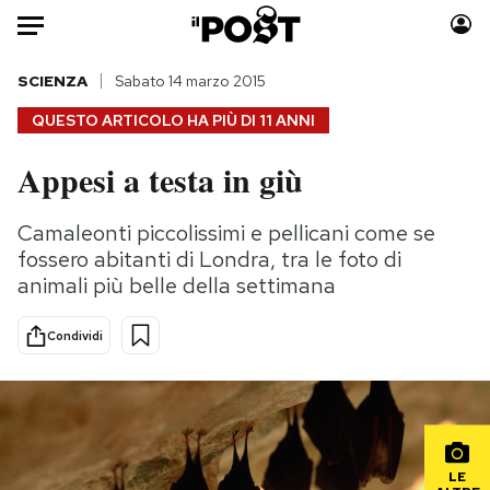
Auto
SCIENZA
Sabato 14 marzo 2015
QUESTO ARTICOLO HA PIÙ DI
11 ANNI
HOME
Appesi a testa in giù
Italia
Moda
Mondo
Libri
Camaleonti piccolissimi e pellicani come se
Politica
Consumismi
fossero abitanti di Londra, tra le foto di
Tecnologia
Storie/Idee
animali più belle della settimana
Internet
Ok Boomer!
Condividi
Scienza
Media
Cultura
Europa
Economia
Altrecose
Sport
Mondiali calcio 2026
LE