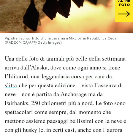
ALTRE
FOTO
PODCAST
NEWSLETTER
Pipistrelli sul soffitto di una caverna a Mikulov, in Repubblica Ceca.
(RADEK MICA/AFP/Getty Images)
I MIEI PREFERITI
Una delle foto di animali più belle della settimana
arriva dall’Alaska, dove come ogni anno si tiene
SHOP
l’Iditarod, una
leggendaria corsa per cani da
slitta
che per questa edizione – vista l’assenza di
CALENDARIO
neve – non è partita da Anchorage ma da
Fairbanks, 250 chilometri più a nord. Le foto sono
AREA PERSONALE
spettacolari come sempre, dal momento che
mettono assieme paesaggi bellissimi con la neve e
Area Personale
con gli husky (e, in certi casi, anche con l’aurora
Newsletter