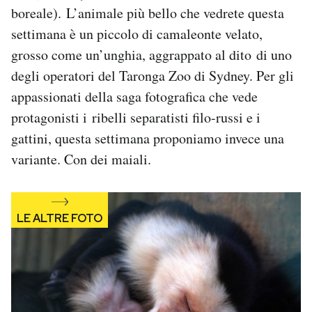
boreale). L’animale più bello che vedrete questa
Notifiche mobile
Regala il Post
settimana è un piccolo di camaleonte velato,
Hai bisogno di aiuto?
grosso come un’unghia, aggrappato al dito di uno
Esci
degli operatori del Taronga Zoo di Sydney. Per gli
appassionati della saga fotografica che vede
protagonisti i ribelli separatisti filo-russi e i
gattini, questa settimana proponiamo invece una
variante. Con dei maiali.