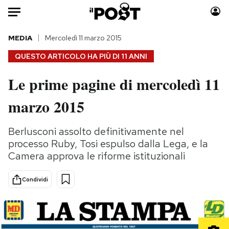
Auto
MEDIA
Mercoledì 11 marzo 2015
QUESTO ARTICOLO HA PIÙ DI
11 ANNI
HOME
Le prime pagine di mercoledì 11
Italia
Moda
marzo 2015
Mondo
Libri
Politica
Consumismi
Berlusconi assolto definitivamente nel
Tecnologia
Storie/Idee
processo Ruby, Tosi espulso dalla Lega, e la
Internet
Ok Boomer!
Camera approva le riforme istituzionali
Scienza
Media
Cultura
Europa
Condividi
Economia
Altrecose
Sport
Mondiali calcio 2026