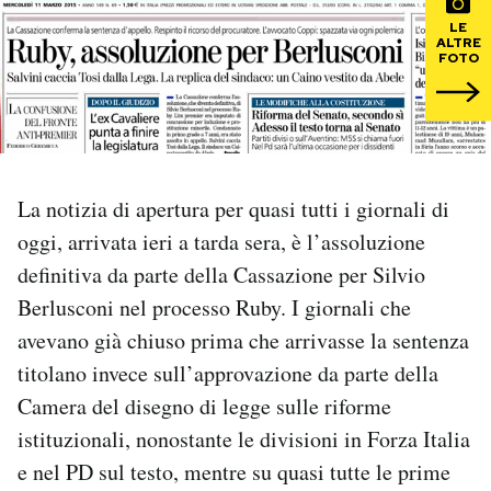
LE
ALTRE
PODCAST
FOTO
NEWSLETTER
I MIEI PREFERITI
La notizia di apertura per quasi tutti i giornali di
oggi, arrivata ieri a tarda sera, è l’assoluzione
SHOP
definitiva da parte della Cassazione per Silvio
Berlusconi nel processo Ruby. I giornali che
CALENDARIO
avevano già chiuso prima che arrivasse la sentenza
titolano invece sull’approvazione da parte della
Camera del disegno di legge sulle riforme
AREA PERSONALE
istituzionali, nonostante le divisioni in Forza Italia
Area Personale
e nel PD sul testo, mentre su quasi tutte le prime
Newsletter