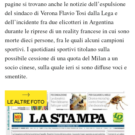
pagine si trovano anche le notizie dell’espulsione
Notifiche mobile
del sindaco di Verona Flavio Tosi dalla Lega e
Regala il Post
Hai bisogno di aiuto?
dell’incidente fra due elicotteri in Argentina
Esci
durante le riprese di un reality francese in cui sono
morte dieci persone, fra le quali alcuni campioni
sportivi. I quotidiani sportivi titolano sulla
possibile cessione di una quota del Milan a un
socio cinese, sulla quale ieri si sono diffuse voci e
smentite.