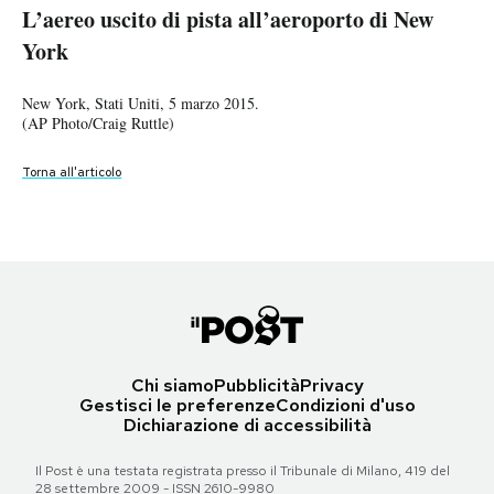
L’aereo uscito di pista all’aeroporto di New
L’aereo uscito di pista all’aeroporto di New
L’aereo uscito di pista all’aeroporto di New
PODCAST
York
York
York
New York, Stati Uniti, 5 marzo 2015.
New York, Stati Uniti, 5 marzo 2015.
NEWSLETTER
(AP Photo/Craig Ruttle)
New York, Stati Uniti, 5 marzo 2015.
(AP Photo/Seth Wenig)
(AP Photo/Seth Wenig)
Torna all'articolo
Torna all'articolo
I MIEI PREFERITI
Torna all'articolo
SHOP
CALENDARIO
Chi siamo
Pubblicità
Privacy
Gestisci le preferenze
Condizioni d'uso
AREA PERSONALE
Dichiarazione di accessibilità
Area Personale
Il Post è una testata registrata presso il Tribunale di Milano, 419 del
Newsletter
28 settembre 2009 - ISSN 2610-9980