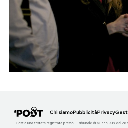
PODCAST
NEWSLETTER
I MIEI PREFERITI
SHOP
CALENDARIO
AREA PERSONALE
Chi siamo
Pubblicità
Privacy
Gesti
Area Personale
Il Post è una testata registrata presso il Tribunale di Milano, 419 del
Newsletter