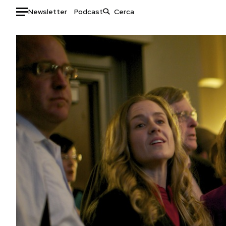
Newsletter
Podcast
Auto
HOME
Italia
Moda
Mondo
Libri
Politica
Consumismi
Tecnologia
Storie/Idee
Internet
Ok Boomer!
Scienza
Media
Cultura
Europa
Economia
Altrecose
Sport
Mondiali calcio 2026