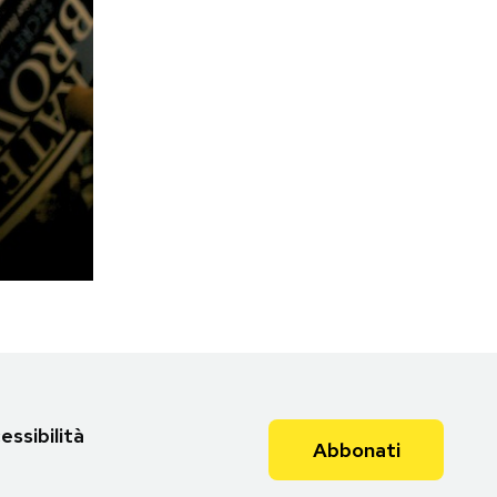
essibilità
Abbonati