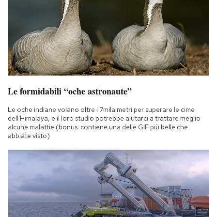
Notifiche mobile
Regala il Post
Hai bisogno di aiuto?
Esci
Le formidabili “oche astronaute”
Le oche indiane volano oltre i 7mila metri per superare le cime
dell'Himalaya, e il loro studio potrebbe aiutarci a trattare meglio
alcune malattie (bonus: contiene una delle GIF più belle che
abbiate visto)