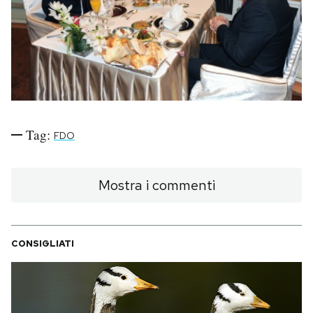
PODCAST
NEWSLETTER
I MIEI PREFERITI
Tag:
FDO
SHOP
Mostra i commenti
CALENDARIO
CONSIGLIATI
AREA PERSONALE
Area Personale
Newsletter