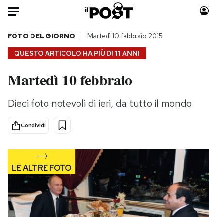
Auto
FOTO DEL GIORNO
Martedì 10 febbraio 2015
QUESTO ARTICOLO HA PIÙ DI
11 ANNI
HOME
Martedì 10 febbraio
Italia
Moda
Mondo
Libri
Dieci foto notevoli di ieri, da tutto il mondo
Politica
Consumismi
Tecnologia
Storie/Idee
Condividi
Internet
Ok Boomer!
Scienza
Media
Cultura
Europa
Economia
Altrecose
Sport
Mondiali calcio 2026