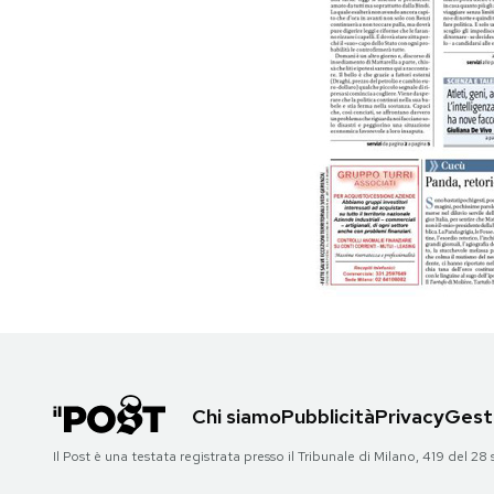
PODCAST
NEWSLETTER
I MIEI PREFERITI
SHOP
CALENDARIO
AREA PERSONALE
Chi siamo
Pubblicità
Privacy
Gesti
Area Personale
Il Post è una testata registrata presso il Tribunale di Milano, 419 del
Newsletter