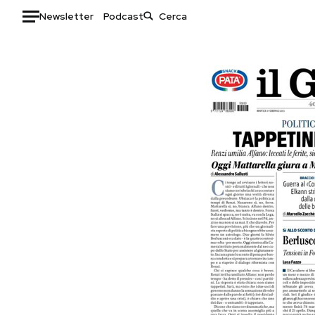
Newsletter
Podcast
Auto
HOME
Italia
Moda
Mondo
Libri
Politica
Consumismi
Tecnologia
Storie/Idee
Internet
Ok Boomer!
Scienza
Media
Cultura
Europa
Economia
Altrecose
Sport
Mondiali calcio 2026