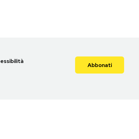
essibilità
Abbonati