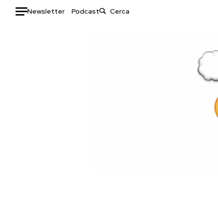
Newsletter
Podcast
Auto
HOME
Italia
Moda
Mondo
Libri
Politica
Consumismi
Tecnologia
Storie/Idee
Internet
Ok Boomer!
Scienza
Media
Cultura
Europa
Economia
Altrecose
Sport
Mondiali calcio 2026