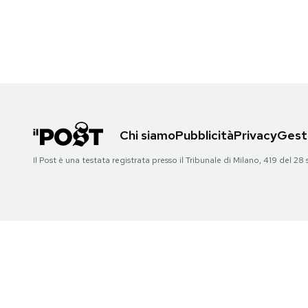
PODCAST
NEWSLETTER
I MIEI PREFERITI
Chi siamo
Pubblicità
Privacy
Gesti
Il Post è una testata registrata presso il Tribunale di Milano, 419 del
SHOP
CALENDARIO
AREA PERSONALE
Area Personale
Newsletter