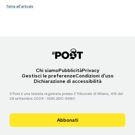
Torna all'articolo
Torna all'articolo
Torna all'articolo
Torna all'articolo
Torna all'articolo
Torna all'articolo
Torna all'articolo
Torna all'articolo
Torna all'articolo
Torna all'articolo
PODCAST
NEWSLETTER
I MIEI PREFERITI
Chi siamo
Pubblicità
Privacy
SHOP
Gestisci le preferenze
Condizioni d'uso
Dichiarazione di accessibilità
CALENDARIO
Il Post è una testata registrata presso il Tribunale di Milano, 419 del
28 settembre 2009 - ISSN 2610-9980
AREA PERSONALE
Abbonati
Area Personale
Newsletter