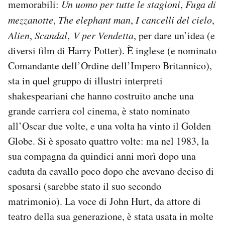
memorabili:
Un uomo per tutte le stagioni
,
Fuga di
Notifiche mobile
mezzanotte
,
The elephant man
,
I cancelli del cielo
,
Regala il Post
Alien
,
Scandal
,
V per Vendetta
, per dare un’idea (e
Hai bisogno di aiuto?
Esci
diversi film di Harry Potter). È inglese (e nominato
Comandante dell’Ordine dell’Impero Britannico),
sta in quel gruppo di illustri interpreti
shakespeariani che hanno costruito anche una
grande carriera col cinema, è stato nominato
all’Oscar due volte, e una volta ha vinto il Golden
Globe. Si è sposato quattro volte: ma nel 1983, la
sua compagna da quindici anni morì dopo una
caduta da cavallo poco dopo che avevano deciso di
sposarsi (sarebbe stato il suo secondo
matrimonio). La voce di John Hurt, da attore di
teatro della sua generazione, è stata usata in molte