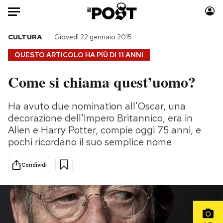
Auto
CULTURA
Giovedì 22 gennaio 2015
QUESTO ARTICOLO HA PIÙ DI
11 ANNI
HOME
Come si chiama quest’uomo?
Italia
Moda
Mondo
Libri
Ha avuto due nomination all'Oscar, una
Politica
Consumismi
decorazione dell'Impero Britannico, era in
Tecnologia
Storie/Idee
Alien e Harry Potter, compie oggi 75 anni, e
pochi ricordano il suo semplice nome
Internet
Ok Boomer!
Scienza
Media
Condividi
Cultura
Europa
Economia
Altrecose
Sport
Mondiali calcio 2026