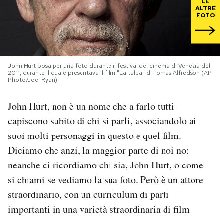
LE
ALTRE
FOTO
PODCAST
NEWSLETTER
John Hurt posa per una foto durante il festival del cinema di Venezia del
2011, durante il quale presentava il film "La talpa" di Tomas Alfredson (AP
Photo/Joel Ryan)
I MIEI PREFERITI
John Hurt, non è un nome che a farlo tutti
SHOP
capiscono subito di chi si parli, associandolo ai
suoi molti personaggi in questo e quel film.
Diciamo che anzi, la maggior parte di noi no:
CALENDARIO
neanche ci ricordiamo chi sia, John Hurt, o come
si chiami se vediamo la sua foto. Però è un attore
AREA PERSONALE
straordinario, con un curriculum di parti
Area Personale
importanti in una varietà straordinaria di film
Newsletter