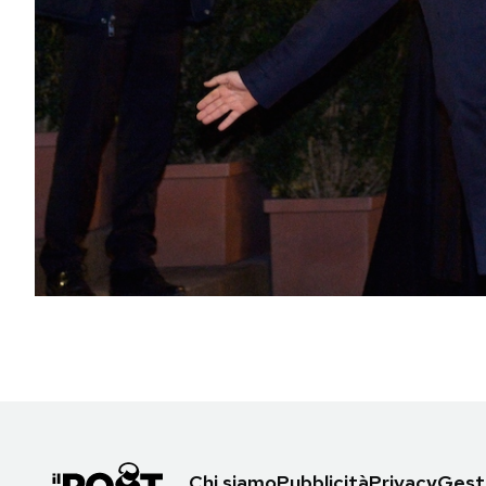
PODCAST
NEWSLETTER
I MIEI PREFERITI
SHOP
CALENDARIO
AREA PERSONALE
Area Personale
Newsletter
Chi siamo
Pubblicità
Privacy
Gesti