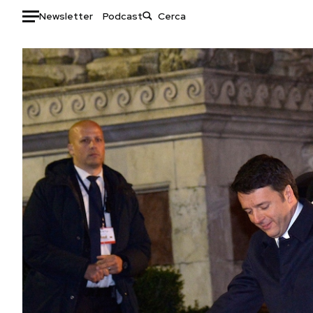
Newsletter
Podcast
Auto
HOME
Italia
Moda
Mondo
Libri
Politica
Consumismi
Tecnologia
Storie/Idee
Internet
Ok Boomer!
Scienza
Media
Cultura
Europa
Economia
Altrecose
Sport
Mondiali calcio 2026