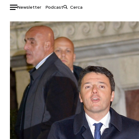
Newsletter
Podcast
Auto
HOME
Italia
Moda
Mondo
Libri
Politica
Consumismi
Tecnologia
Storie/Idee
Internet
Ok Boomer!
Scienza
Media
Cultura
Europa
Economia
Altrecose
Sport
Mondiali calcio 2026