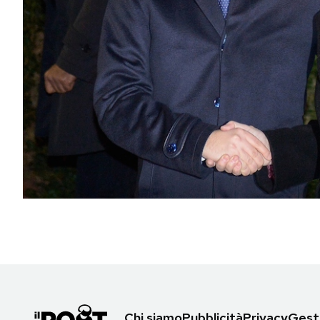
PODCAST
NEWSLETTER
I MIEI PREFERITI
SHOP
CALENDARIO
AREA PERSONALE
Area Personale
Newsletter
Chi siamo
Pubblicità
Privacy
Gesti