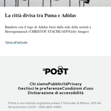
La città divisa tra Puma e Adidas
Lo store di Adidas a Herzogenaurach (Johannes Simon/Getty Images)
La città divisa tra Puma e Adidas
PODCAST
La sede di Puma a Herzogenaurach (Timm Schamberger/dapd)
La città divisa tra Puma e Adidas
La sede di Puma a Herzogenaurach (Timm Schamberger/dapd)
Torna all'articolo
Thomas Müller parla durante una visita alla sede di Adidas a
Torna all'articolo
Herzogenaurach il 6 ottobre 2014 (Alex Grimm/Getty Images)
NEWSLETTER
Bandiere con il logo di Adidas fuori dalla sede della società a
Torna all'articolo
Herzogenaurach (CHRISTOF STACHE/AFP/Getty Images)
Torna all'articolo
I MIEI PREFERITI
Torna all'articolo
SHOP
CALENDARIO
Chi siamo
Pubblicità
Privacy
Gestisci le preferenze
Condizioni d'uso
AREA PERSONALE
Dichiarazione di accessibilità
Area Personale
Il Post è una testata registrata presso il Tribunale di Milano, 419 del
28 settembre 2009 - ISSN 2610-9980
Newsletter