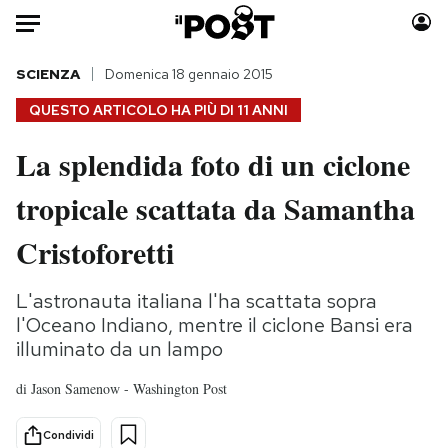
Auto
SCIENZA
Domenica 18 gennaio 2015
QUESTO ARTICOLO HA PIÙ DI
11 ANNI
HOME
La splendida foto di un ciclone
Italia
Moda
tropicale scattata da Samantha
Mondo
Libri
Politica
Consumismi
Cristoforetti
Tecnologia
Storie/Idee
Internet
Ok Boomer!
L'astronauta italiana l'ha scattata sopra
Scienza
Media
l'Oceano Indiano, mentre il ciclone Bansi era
Cultura
Europa
illuminato da un lampo
Economia
Altrecose
di
Jason Samenow - Washington Post
Sport
Mondiali calcio 2026
Condividi