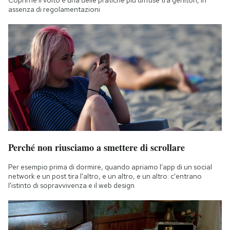
Coprirne il volto è una delle pratiche più diffuse tra genitori, in
assenza di regolamentazioni
Perché non riusciamo a smettere di scrollare
Per esempio prima di dormire, quando apriamo l'app di un social
network e un post tira l'altro, e un altro, e un altro: c'entrano
l'istinto di sopravvivenza e il web design