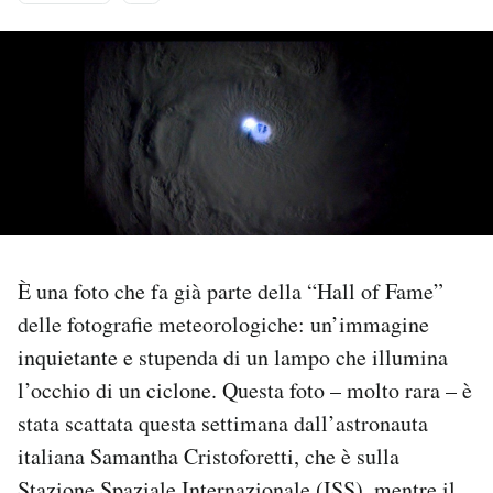
PODCAST
NEWSLETTER
I MIEI PREFERITI
SHOP
È una foto che fa già parte della “Hall of Fame”
delle fotografie meteorologiche: un’immagine
CALENDARIO
inquietante e stupenda di un lampo che illumina
l’occhio di un ciclone. Questa foto – molto rara – è
AREA PERSONALE
stata scattata questa settimana dall’astronauta
italiana Samantha Cristoforetti, che è sulla
Area Personale
Newsletter
Stazione Spaziale Internazionale (ISS), mentre il