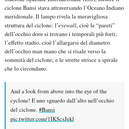
Notifiche mobile
ciclone Bansi stava attraversando l’Oceano Indiano
Regala il Post
meridionale. Il lampo rivela la meravigliosa
Hai bisogno di aiuto?
struttura del ciclone: l’
eyewall
, cioè le “pareti”
Esci
dell’occhio dove si trovano i temporali più forti;
l’effetto stadio, cioè l’allargarsi del diametro
dell’occhio man mano che si risale verso la
sommità del ciclone; e le strette strisce a spirale
che lo circondano.
And a look from above into the eye of the
cyclone! E uno sguardo dall’alto nell’occhio
del ciclone.
#Bansi
pic.twitter.com/1IKScsJekl