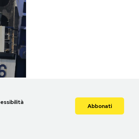
essibilità
Abbonati