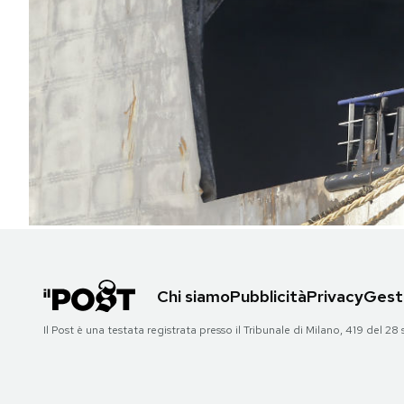
PODCAST
NEWSLETTER
I MIEI PREFERITI
SHOP
CALENDARIO
Chi siamo
Pubblicità
Privacy
Gesti
Il Post è una testata registrata presso il Tribunale di Milano, 419 del
AREA PERSONALE
Area Personale
Newsletter