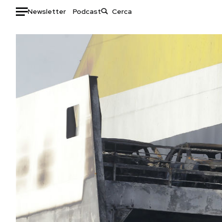
Newsletter
Podcast
Auto
HOME
Italia
Moda
Mondo
Libri
Politica
Consumismi
Tecnologia
Storie/Idee
Internet
Ok Boomer!
Scienza
Media
Cultura
Europa
Economia
Altrecose
Sport
Mondiali calcio 2026