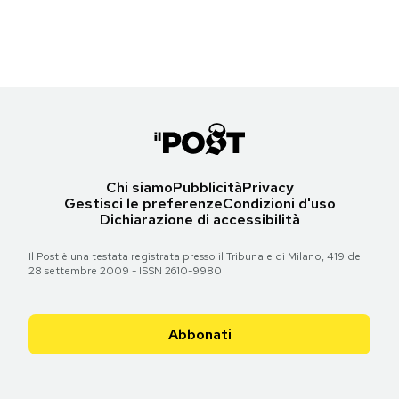
Notifiche mobile
Regala il Post
Torna all'articolo
Torna all'articolo
Hai bisogno di aiuto?
Esci
Chi siamo
Pubblicità
Privacy
Gestisci le preferenze
Condizioni d'uso
Dichiarazione di accessibilità
Il Post è una testata registrata presso il Tribunale di Milano, 419 del
28 settembre 2009 - ISSN 2610-9980
Abbonati