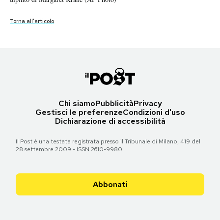
Notifiche mobile
Regala il Post
Torna all'articolo
Torna all'articolo
Hai bisogno di aiuto?
Esci
Chi siamo
Pubblicità
Privacy
Gestisci le preferenze
Condizioni d'uso
Dichiarazione di accessibilità
Il Post è una testata registrata presso il Tribunale di Milano, 419 del
28 settembre 2009 - ISSN 2610-9980
Abbonati