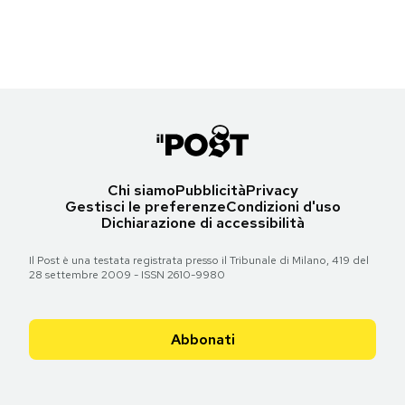
Notifiche mobile
Regala il Post
Torna all'articolo
Torna all'articolo
Hai bisogno di aiuto?
Esci
Chi siamo
Pubblicità
Privacy
Gestisci le preferenze
Condizioni d'uso
Dichiarazione di accessibilità
Il Post è una testata registrata presso il Tribunale di Milano, 419 del
28 settembre 2009 - ISSN 2610-9980
Abbonati