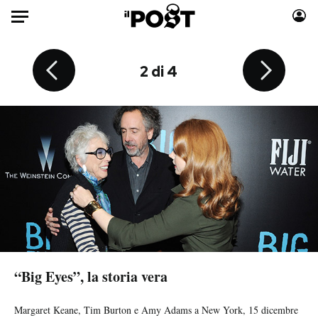
Auto
4 di 4
2 di 4
3 di 4
1 di 4
HOME
Italia
Moda
Mondo
Libri
Politica
Consumismi
Tecnologia
Storie/Idee
Internet
Ok Boomer!
Scienza
Media
Cultura
Europa
Economia
Altrecose
“Big Eyes”, la storia vera
Sport
Mondiali calcio 2026
Margaret Keane, Tim Burton e Amy Adams a New York, 15 dicembre