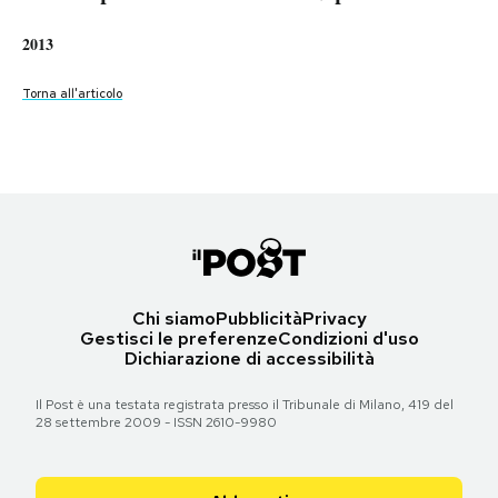
Tutte le parole di fine anno di Napolitano
2009
2008
2006
2010
2013
PODCAST
2011
2007
Torna all'articolo
2014
Torna all'articolo
Torna all'articolo
Torna all'articolo
Torna all'articolo
Torna all'articolo
Torna all'articolo
Torna all'articolo
NEWSLETTER
Torna all'articolo
I MIEI PREFERITI
SHOP
Chi siamo
Pubblicità
Privacy
Gestisci le preferenze
Condizioni d'uso
CALENDARIO
Dichiarazione di accessibilità
Il Post è una testata registrata presso il Tribunale di Milano, 419 del
AREA PERSONALE
28 settembre 2009 - ISSN 2610-9980
Area Personale
Newsletter