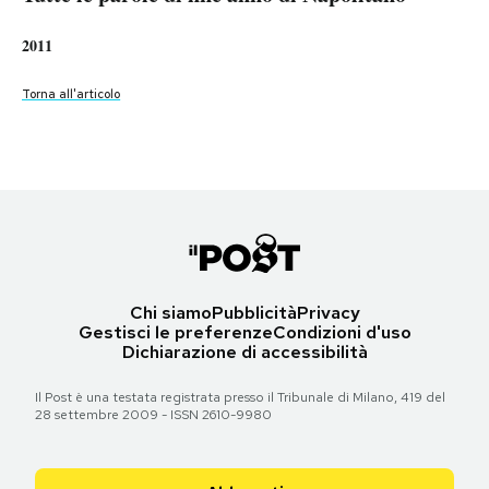
Tutte le parole di fine anno di Napolitano
2009
2008
2006
2010
2013
PODCAST
2011
2007
Torna all'articolo
2014
Torna all'articolo
Torna all'articolo
Torna all'articolo
Torna all'articolo
Torna all'articolo
Torna all'articolo
Torna all'articolo
NEWSLETTER
Torna all'articolo
I MIEI PREFERITI
SHOP
Chi siamo
Pubblicità
Privacy
Gestisci le preferenze
Condizioni d'uso
CALENDARIO
Dichiarazione di accessibilità
Il Post è una testata registrata presso il Tribunale di Milano, 419 del
AREA PERSONALE
28 settembre 2009 - ISSN 2610-9980
Area Personale
Newsletter