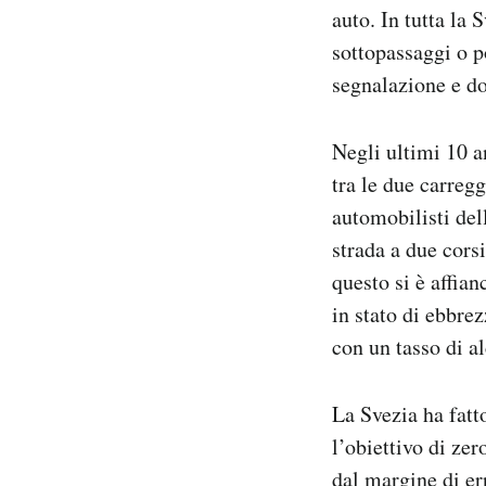
auto. In tutta la 
sottopassaggi o po
segnalazione e dos
Negli ultimi 10 a
tra le due carregg
automobilisti del
strada a due cors
questo si è affia
in stato di ebbre
con un tasso di a
La Svezia ha fatt
l’obiettivo di ze
dal margine di er