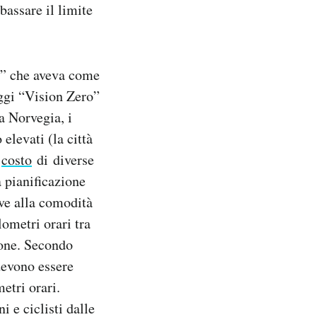
bassare il limite
o” che aveva come
Oggi “Vision Zero”
a Norvegia, i
 elevati (la città
n
costo
di diverse
 pianificazione
ive alla comodità
lometri orari tra
done. Secondo
devono essere
etri orari.
i e ciclisti dalle