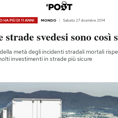
 HA PIÙ DI
11 ANNI
MONDO
Sabato 27 dicembre 2014
e strade svedesi sono così 
lla metà degli incidenti stradali mortali rispett
molti investimenti in strade più sicure