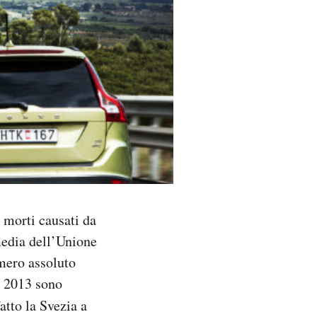
 morti causati da
 media dell’Unione
umero assoluto
el 2013 sono
tto la Svezia a