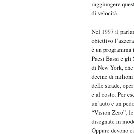
raggiungere quest
Notifiche mobile
di velocità.
Regala il Post
Hai bisogno di aiuto?
Esci
Nel 1997 il parl
obiettivo l’azzer
è un programma in
Paesi Bassi e gli 
di New York, che 
decine di milioni
delle strade, ope
e al costo. Per es
un’auto e un pedo
“Vision Zero”, le
disegnate in modo
Oppure devono esse