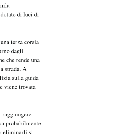
 mila
dotate di luci di
 una terza corsia
turno dagli
one che rende una
a strada. A
izia sulla guida
e viene trovata
di raggiungere
riva probabilmente
 eliminarli si