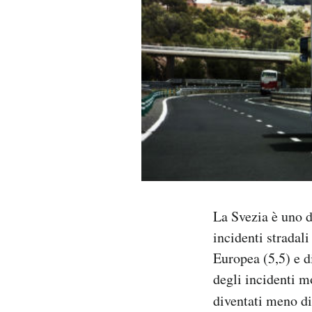
PODCAST
NEWSLETTER
I MIEI PREFERITI
SHOP
CALENDARIO
La Svezia è uno d
incidenti stradal
Europea (5,5) e di
AREA PERSONALE
degli incidenti m
Area Personale
diventati meno di
Newsletter