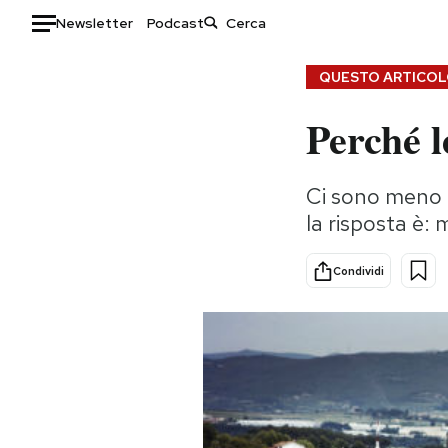
Newsletter
Podcast
Auto
QUESTO ARTICOLO
Perché l
HOME
Italia
Moda
Ci sono meno de
Mondo
Libri
la risposta è: 
Politica
Consumismi
Tecnologia
Storie/Idee
Condividi
Internet
Ok Boomer!
Scienza
Media
Cultura
Europa
Economia
Altrecose
Sport
Mondiali calcio 2026