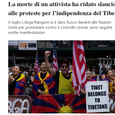
La morte di un attivista ha ridato slanci
alle proteste per l’indipendenza del Tibe
A luglio Lobga Rangzen si è dato fuoco davanti alle Nazioni
Unite per protestare contro il controllo cinese: sono seguite
molte manifestazioni