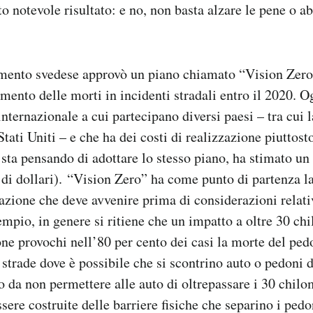
o notevole risultato: e no, non basta alzare le pene o ab
amento svedese approvò un piano chiamato “Vision Zer
amento delle morti in incidenti stradali entro il 2020. 
ternazionale a cui partecipano diversi paesi – tra cui l
Stati Uniti – e che ha dei costi di realizzazione piuttosto
sta pensando di adottare lo stesso piano, ha stimato u
 di dollari). “Vision Zero” ha come punto di partenza la
razione che deve avvenire prima di considerazioni relat
empio, in genere si ritiene che un impatto a oltre 30 chi
ne provochi nell’80 per cento dei casi la morte del pe
 strade dove è possibile che si scontrino auto o pedoni 
 da non permettere alle auto di oltrepassare i 30 chilom
re costruite delle barriere fisiche che separino i pedon