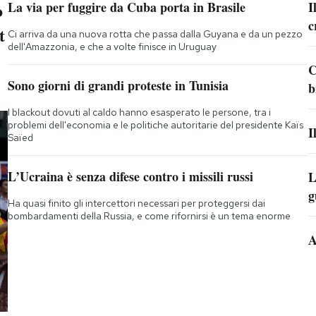
o
La via per fuggire da Cuba porta in Brasile
I
c
t
Ci arriva da una nuova rotta che passa dalla Guyana e da un pezzo
dell'Amazzonia, e che a volte finisce in Uruguay
C
Sono giorni di grandi proteste in Tunisia
b
I blackout dovuti al caldo hanno esasperato le persone, tra i
problemi dell'economia e le politiche autoritarie del presidente Kaïs
I
Saïed
L’Ucraina è senza difese contro i missili russi
L
g
Ha quasi finito gli intercettori necessari per proteggersi dai
bombardamenti della Russia, e come rifornirsi è un tema enorme
A