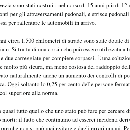
Svezia sono stati costruiti nel corso di 15 anni più di 12
nti per gli attraversamenti pedonali, e strisce pedonali 
si per rallentare le automobili in arrivo.
nni circa 1.500 chilometri di strade sono state dotate di
iate. Si tratta di una corsia che può essere utilizzata a 
le due carreggiate per compiere sorpassi. È una soluzi
ie molto più sicura, ma meno costosa del raddoppio dell
ncato naturalmente anche un aumento dei controlli di pol
zza. Oggi soltanto lo 0,25 per cento delle persone fermat
lcol superiore alla norma.
o quasi tutto quello che uno stato può fare per cercare 
ro morti: il fatto che continuino ad esserci incidenti de
rore che non si può mai evitare e dagli errori umani. Per