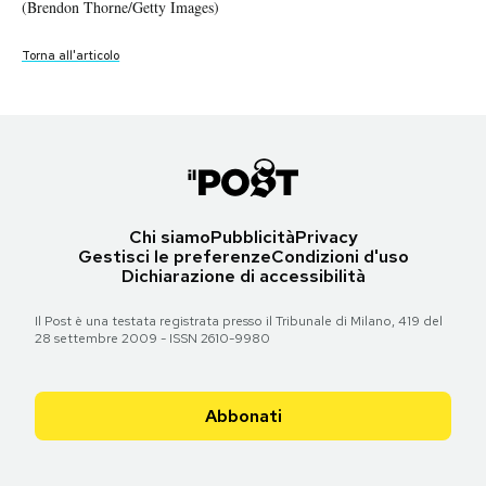
(Brendon Thorne/Getty Images)
(Brendon Thorne/Getty Images)
(Brendon Thorne/Getty Images)
(Brendon Thorne/Getty Images)
(Brendon Thorne/Getty Images)
(Brendon Thorne/Getty Images)
(Brendon Thorne/Getty Images)
Notifiche mobile
Regala il Post
Torna all'articolo
Torna all'articolo
Torna all'articolo
Torna all'articolo
Torna all'articolo
Torna all'articolo
Torna all'articolo
Hai bisogno di aiuto?
Esci
Chi siamo
Pubblicità
Privacy
Gestisci le preferenze
Condizioni d'uso
Dichiarazione di accessibilità
Il Post è una testata registrata presso il Tribunale di Milano, 419 del
28 settembre 2009 - ISSN 2610-9980
Abbonati