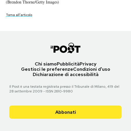
(Brendon Thorne/Getty Images)
(Brendon Thorne/Getty Images)
(Brendon Thorne/Getty Images)
(Brendon Thorne/Getty Images)
(Brendon Thorne/Getty Images)
(Brendon Thorne/Getty Images)
(Brendon Thorne/Getty Images)
Notifiche mobile
Regala il Post
Torna all'articolo
Torna all'articolo
Torna all'articolo
Torna all'articolo
Torna all'articolo
Torna all'articolo
Torna all'articolo
Hai bisogno di aiuto?
Esci
Chi siamo
Pubblicità
Privacy
Gestisci le preferenze
Condizioni d'uso
Dichiarazione di accessibilità
Il Post è una testata registrata presso il Tribunale di Milano, 419 del
28 settembre 2009 - ISSN 2610-9980
Abbonati