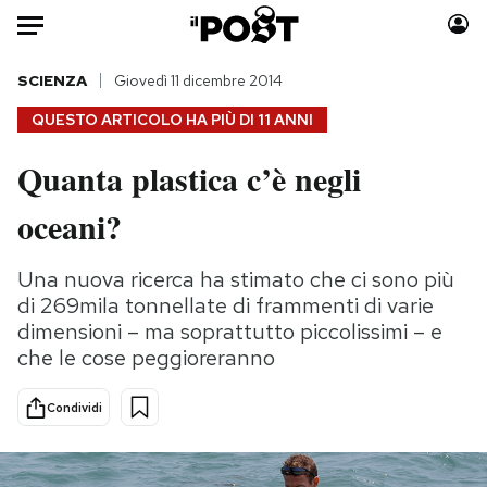
Auto
SCIENZA
Giovedì 11 dicembre 2014
QUESTO ARTICOLO HA PIÙ DI
11 ANNI
HOME
Quanta plastica c’è negli
Italia
Moda
oceani?
Mondo
Libri
Politica
Consumismi
Una nuova ricerca ha stimato che ci sono più
Tecnologia
Storie/Idee
di 269mila tonnellate di frammenti di varie
Internet
Ok Boomer!
dimensioni – ma soprattutto piccolissimi – e
Scienza
Media
che le cose peggioreranno
Cultura
Europa
Economia
Altrecose
Condividi
Sport
Mondiali calcio 2026