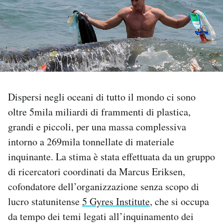
PODCAST
NEWSLETTER
I MIEI PREFERITI
Dispersi negli oceani di tutto il mondo ci sono
oltre 5mila miliardi di frammenti di plastica,
SHOP
grandi e piccoli, per una massa complessiva
intorno a 269mila tonnellate di materiale
CALENDARIO
inquinante. La stima è stata effettuata da un gruppo
di ricercatori coordinati da Marcus Eriksen,
AREA PERSONALE
cofondatore dell’organizzazione senza scopo di
lucro statunitense
5 Gyres Institute
, che si occupa
Area Personale
da tempo dei temi legati all’inquinamento dei
Newsletter