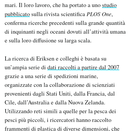
mari. Il loro lavoro, che ha portato a uno
studio
Notifiche mobile
Regala il Post
pubblicato
sulla rivista scientifica
PLOS One
,
Hai bisogno di aiuto?
conferma ricerche precedenti sulla grande quantità
Esci
di inquinanti negli oceani dovuti all’attività umana
e sulla loro diffusione su larga scala.
La ricerca di Eriksen e colleghi è basata su
un’ampia serie di
dati raccolti a partire dal 2007
grazie a una serie di spedizioni marine,
organizzate con la collaborazione di scienziati
provenienti dagli Stati Uniti, dalla Francia, dal
Cile, dall’Australia e dalla Nuova Zelanda.
Utilizzando reti simili a quelle per la pesca dei
pesci più piccoli, i ricercatori hanno raccolto
frammenti di plastica di diverse dimensioni, che