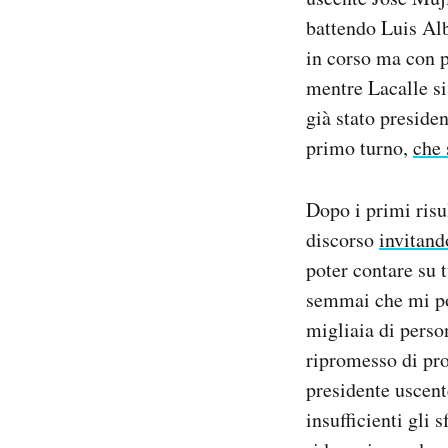
Notifiche mobile
battendo Luis Alb
Regala il Post
in corso ma con pi
Hai bisogno di aiuto?
mentre Lacalle si
Esci
già stato presiden
primo turno,
che 
Dopo i primi risu
discorso
invitand
poter contare su 
semmai che mi po
migliaia di person
ripromesso di pro
presidente uscent
insufficienti gli 