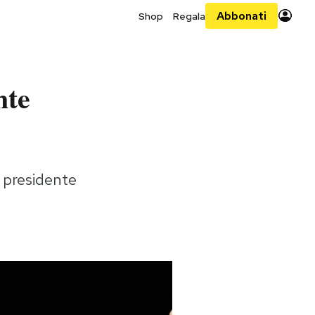
Abbonati
Shop
Regala
nte
l presidente