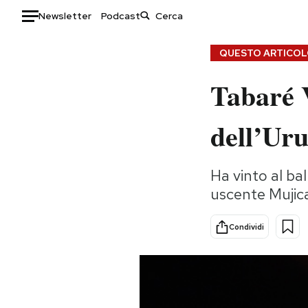
Newsletter
Podcast
Auto
QUESTO ARTICOLO
Tabaré V
HOME
Italia
Moda
dell’Ur
Mondo
Libri
Politica
Consumismi
Ha vinto al bal
Tecnologia
Storie/Idee
uscente Mujica
Internet
Ok Boomer!
Scienza
Media
Condividi
Cultura
Europa
Economia
Altrecose
Sport
Mondiali calcio 2026