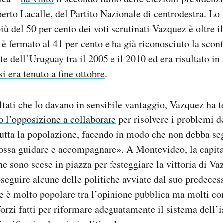
erto Lacalle, del Partito Nazionale di centrodestra. Lo
ù del 50 per cento dei voti scrutinati Vazquez è oltre il
 è fermato al 41 per cento e ha già riconosciuto la sconf
te dell’Uruguay tra il 2005 e il 2010 ed era risultato in
si era tenuto a fine ottobre
.
ltati che lo davano in sensibile vantaggio, Vazquez ha 
o l’opposizione a collaborare
per risolvere i problemi d
tutta la popolazione, facendo in modo che non debba s
ssa guidare e accompagnare». A Montevideo, la capita
e sono scese in piazza per festeggiare la vittoria di Va
seguire alcune delle politiche avviate dal suo predeces
e è molto popolare tra l’opinione pubblica ma molti c
sforzi fatti per riformare adeguatamente il sistema dell’