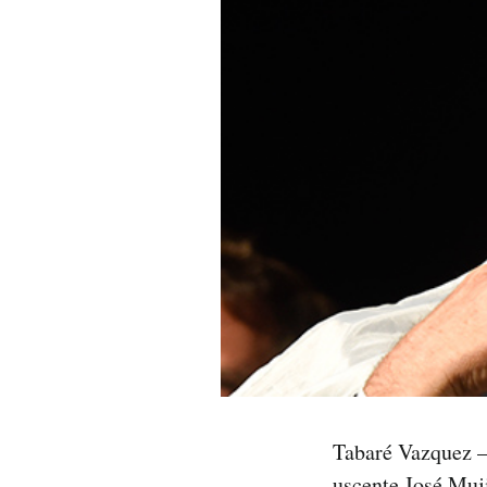
PODCAST
NEWSLETTER
I MIEI PREFERITI
SHOP
CALENDARIO
AREA PERSONALE
Tabaré Vazquez – 
Area Personale
Newsletter
uscente José Muj