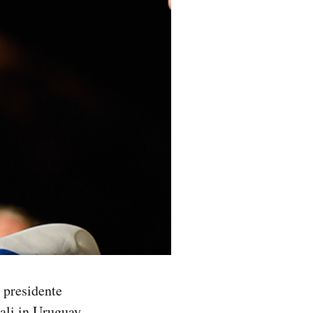
l presidente
iali in Uruguay