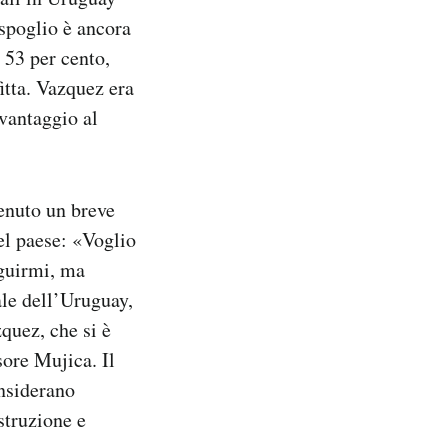
 spoglio è ancora
 53 per cento,
itta. Vazquez era
 vantaggio al
tenuto un breve
el paese: «Voglio
eguirmi, ma
le dell’Uruguay,
zquez, che si è
sore Mujica. Il
onsiderano
istruzione e