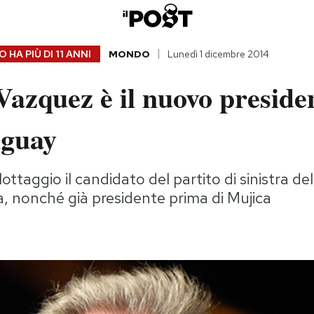
 HA PIÙ DI
11 ANNI
MONDO
Lunedì 1 dicembre 2014
azquez è il nuovo preside
uguay
lottaggio il candidato del partito di sinistra de
, nonché già presidente prima di Mujica