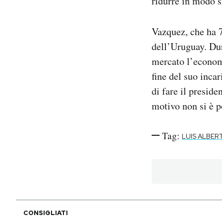
ridurre in modo si
Vazquez, che ha 7
dell’Uruguay. Dur
mercato l’economi
fine del suo inca
di fare il preside
motivo non si è p
Tag:
LUIS ALBER
CONSIGLIATI